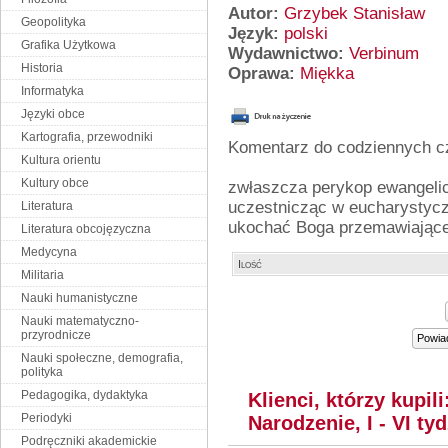
Autor:
Grzybek Stanisław
Geopolityka
Język:
polski
Grafika Użytkowa
Wydawnictwo:
Verbinum
Historia
Oprawa:
Miękka
Informatyka
Języki obce
Kartografia, przewodniki
Komentarz do codziennych c
Kultura orientu
Kultury obce
zwłaszcza perykop ewangelic
uczestnicząc w eucharystyczn
Literatura
ukochać Boga przemawiające
Literatura obcojęzyczna
Medycyna
Ilość
Militaria
Nauki humanistyczne
Nauki matematyczno-
przyrodnicze
Powia
Nauki społeczne, demografia,
polityka
Pedagogika, dydaktyka
Klienci, którzy kupili
Periodyki
Narodzenie, I - VI ty
Podręczniki akademickie