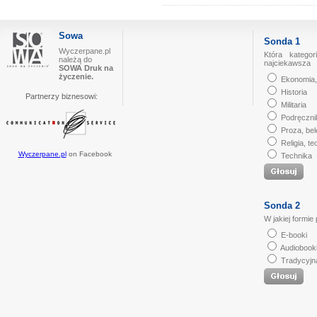
Sowa
Sonda 1
Wyczerpane.pl
Która kategor
należą do
najciekawsza
SOWA Druk na
życzenie.
Ekonomia,
Historia
Partnerzy biznesowi:
Militaria
Podręczni
Proza, bel
Religia, te
Wyczerpane.pl
on Facebook
Technika
Sonda 2
W jakiej formie
E-booki
Audiobook
Tradycyjn