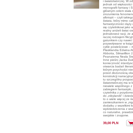
i światotwórczej. W o
jednak od większości
monografii fantasy i S
głównym celem stała 
zrozumienia fenomenu
allotopii – czyli takie
świata, który mimo cał
fantastyczności dąży
się czytelnikowi jako 
realny aniżeli świat rz
jednakowoż racji, że a
raczej rodzajem fikcyj
gatunkiem czy nawet
przywoływane w książc
cykle powieściowe – m
Płasklandia Edwina A
Abbotta, Silmarillion J
Peanatema Neala St
Inne pieśni Jacka Du
konieczność interdys
otwarcia badań litera
którym przychodzi nie
przed złożonością ob
konstrukcji narracyjn
tu szczególny przypad
światotwórczej ma w 
niewiele wspólnego z
zabiegiem fantastyki
czytelnika z przydo
do „nibylandii” i dzied
to o wiele więcej ze
zamieszkaniem w „nigdy
dodatku z wszelkimi 
wydziedziczenia z wsz
co naturalne, prawdzi
swojskie i znajome.
39,00 PLN