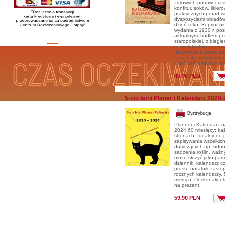
zdrowych potraw, cias
konfitur, soków, likier
praktycznych porad w
dyspozycjami obiadó
dzień roku. Reprint ni
wydania z 1930 r. poz
_________
aktualnym źródłem pr
staropolskiej, z biegi
to wielokrotnie wznaw
uzupełniana przez aut
zagościła niemal w k
krakowskim i galicyjs
49,90 PLN
5-cio letni Planer i Kalendarz 2020
Planner i Kalendarz n
2024.60 miesięcy; k
stronach. Idealny do 
zapisywania wszelkich
dotyczących np. odnow
sadzenia roślin, ważny
może służyć jako pami
dziennik, kalendarz c
prostu notatnik zastę
rocznych kalendarzy. 
miejscu! Doskonały dl
na prezent!
59,90 PLN