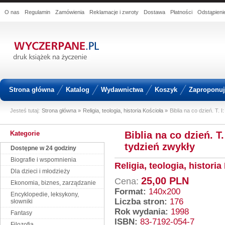
O nas
Regulamin
Zamówienia
Reklamacje i zwroty
Dostawa
Płatności
Odstąpien
Strona główna
Katalog
Wydawnictwa
Koszyk
Zaproponuj 
Jesteś tutaj:
Strona główna »
Religia, teologia, historia Kościoła »
Biblia na co dzień. T. 
Kategorie
Biblia na co dzień. T
tydzień zwykły
Dostępne w 24 godziny
Biografie i wspomnienia
Religia, teologia, historia
Dla dzieci i młodzieży
25,00 PLN
Cena:
Ekonomia, biznes, zarządzanie
Format:
140x200
Encyklopedie, leksykony,
Liczba stron:
176
słowniki
Rok wydania:
1998
Fantasy
ISBN:
83-7192-054-7
Filozofia