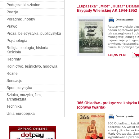
Podręczniki szkolne
„Łupaszka” „Młot” „Huzar” Działaln
Brygady Wileńskiej AK 1944-1952
Poezja
Poradniki, hobby
Prawo
Autorzy w efekcie dłu
badań opracowali pie
Proza, beletrystyka, publicystyka
tak szczegółową i do
monografię jednego z
Psychologia
najważniejszych zgru
antykomunistycznej pa
okresu lat powojenny
Religia, teologia, historia
Kościoła
145,95 PLN
Reprinty
Rolnictwo, leśnictwo, hodowla
Różne
Sensacje
Sport, turystyka
Sztuka, muzyka, film,
architektura
366 Obiadów - praktyczna książka
Technika
(oprawa twarda)
Unia Europejska
366 Obiadów… książk
początku XX wieku n
autorkę „Kucharza kr
Marię Gruszecką. Zaw
wypróbowane przepis