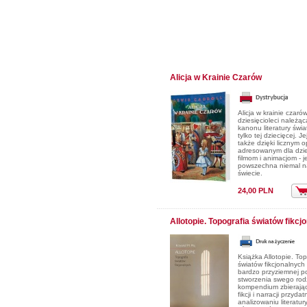
Alicja w Krainie Czarów
Alicja w krainie czaró
dziesięcioleci należąc
kanonu literatury świa
tylko tej dziecięcej. J
także dzięki licznym
adresowanym dla dzie
filmom i animacjom - j
powszechna niemal n
świecie.
24,00 PLN
Allotopie. Topografia światów fikcj
Książka Allotopie. Top
światów fikcjonalnych
bardzo przyziemnej p
stworzenia swego rod
kompendium zbierając
fikcji i narracji przyda
analizowaniu literatur