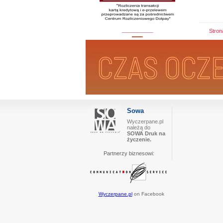
_________
Stro
Sowa
Wyczerpane.pl
należą do
SOWA Druk na
życzenie.
Partnerzy biznesowi:
Wyczerpane.pl
on Facebook