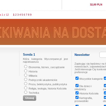
32,00 PLN
na 1 z 12
1
2
3
4
5
6
7
8
9
Sonda 1
Newsletter
Która kategoria Wyczerpane.pl jest
najciekawsza
Zapisując się będziesz na 
nowościach, zapowiedziach
Ekonomia, biznes, zarządzanie
Jeśli interesuje Cię konkre
Historia
preferencje
Militaria
Wszystkie kategorie
Podręczniki akademickie
Proza, beletrystyka, publicystyka
Dla dzieci i
Religia, teologia, historia Kościoła
młodzieży
za
Technika
Historia Kościoła
Kartografia,
przewodniki
ob