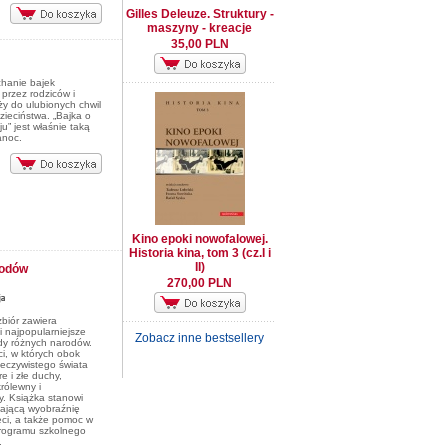
Gilles Deleuze. Struktury -
maszyny - kreacje
35,00 PLN
chanie bajek
przez rodziców i
y do ulubionych chwil
zieciństwa. „Bajka o
u” jest właśnie taką
anoc.
Kino epoki nowofalowej.
Historia kina, tom 3 (cz.I i
II)
rodów
270,00 PLN
biór zawiera
i najpopularniejsze
Zobacz inne bestsellery
dy różnych narodów.
i, w których obok
zeczywistego świata
e i złe duchy,
rólewny i
y. Książka stanowi
jającą wyobraźnię
ieci, a także pomoc w
programu szkolnego
.