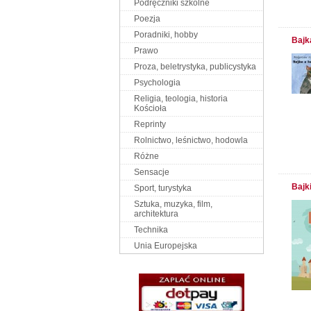
Podręczniki szkolne
Poezja
Poradniki, hobby
Bajk
Prawo
Proza, beletrystyka, publicystyka
Psychologia
Religia, teologia, historia
Kościoła
Reprinty
Rolnictwo, leśnictwo, hodowla
Różne
Sensacje
Bajk
Sport, turystyka
Sztuka, muzyka, film,
architektura
Technika
Unia Europejska