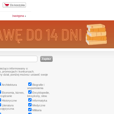
następna
bieżąco informowany o:
, promocjach i konkursach.
tny dział, poniżej możesz ustawić swoje
Architektura
Biografie i
wspomnienia
Ekonomia, biznes,
Encyklopedie,
rządzanie
leksykony, słow.
Historyczne
Informatyka
Literatura
Medyczne
cojęzyczna
Militaria