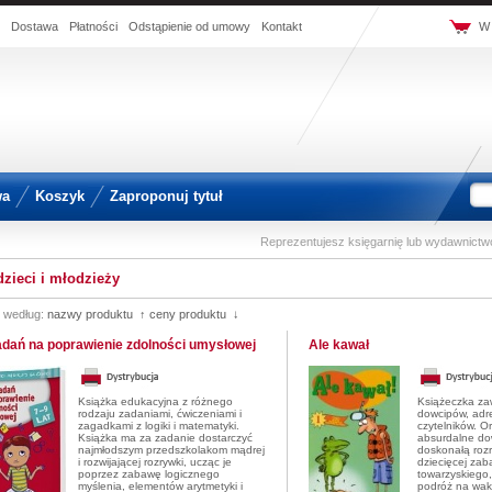
Dostawa
Płatności
Odstąpienie od umowy
Kontakt
W 
wa
Koszyk
Zaproponuj tytuł
Reprezentujesz księgarnię lub wydawnict
dzieci i młodzieży
j według:
nazwy produktu ↑
ceny produktu ↓
adań na poprawienie zdolności umysłowej
Ale kawał
Książka edukacyjna z różnego
Książeczka za
rodzaju zadaniami, ćwiczeniami i
dowcipów, ad
zagadkami z logiki i matematyki.
czytelników. O
Książka ma za zadanie dostarczyć
absurdalne do
najmłodszym przedszkolakom mądrej
doskonałą roz
i rozwijającej rozrywki, ucząc je
dziecięcej zab
poprzez zabawę logicznego
towarzyskiego,
myślenia, elementów arytmetyki i
podróż na wak