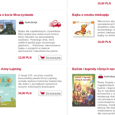
10,00 PLN
a o kocie Mruczysławie
Bajka o smoku mlekopiju
Wieczorne słu
opowiadanych 
dziadków należ
beztroskiego d
Bajka dla najmłodszych czytelników.
smoku mlekopij
Mruczysław jest statecznym kotem,
bajką na dobr
który mieszka na warszawskiej
starówce. Pewnego dnia, ktoś
19,00 PLN
zakłócił spokój jego zacisznego
gabinetu.... Kolorowa, wierszowana
bajka o przyjaźni w świecie
dachowców i mieszkańców piwnic.
12,00 PLN
i Anny Łajming
Baśnie i legendy różnych na
Z okazji 110. rocznicy urodzin
kaszubskiej pisarki Anny Łajming
została wydana kolorowa książeczka
Nowy, bogaty z
dla dzieci z jej bajkami opatrzona
najpiękniejsze 
dużymi, kolorowymi ilustracjami.
baśnie i legen
Są to opowieśc
34,90 PLN
bohaterów z r
występują dobr
zaczarowane k
czarnoksiężnic
ciekawą, rozwi
lekturę dla dz
realizowaniu 
dla nauczycieli