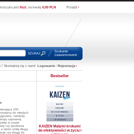
koszyku jest
0szt.
na kwotę
0,00 PLN
Przejdź
Szukanie
SZUKAJ
zaawansowane
wo?
Skontaktuj się z nami!
Logowanie
/
Rejestracja
Bestseller
wierająca 200
resowana do młodych
ryginalne, niekiedy
wcipy zapewnią
rywkę w czasie
awy czy spotkania
KAIZEN Małymi krokami
 a także umilą długą
do efektywności w życiu i
acje czy drogę do