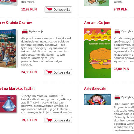
geometrii.
szkoły.
12,99 PLN
9,99 PLN
ja w Krainie Czarów
Am-am. Co jem
Alicja w krainie czarów to książka od
Proste wzory 
dziesięcioleci należąca do ścisłego
spożywczych, 
kanonu literatury światowej - nie
oddzielnych, j
tylko tej dziecięcej. Jej znajomość,
zadrukowanych
także dzięki licznym opracowaniom
wyrwaniakartka
adresowanym dla dzieci - w tym
książeczkom z t
filmom i animacjom - jest
nabiera sprawn
powszechna niemal na całym
się rozpoznaw
świecie.
23,00 PLN
24,00 PLN
yt na Maroko. Tadżin.
ArteBajeczki
"Apetyt na Maroko. Tadżin." to
książka dla dzieci, gdzie zagadkowy
„tadżin”, czyli naczynie i zarazem
Od Autorki: Dr
potrawa, stanowi punkt wyjścia do
Trzymacie w dł
opowieści o Maroku, jego kulturze i
bajeczek, któr
codziennym życiu jego mieszkańców.
opowiadają o d
Celem tych tek
19,90 PLN
skonfrontowani
poczucia własn
w zabawie czy
i wyśmiewanie