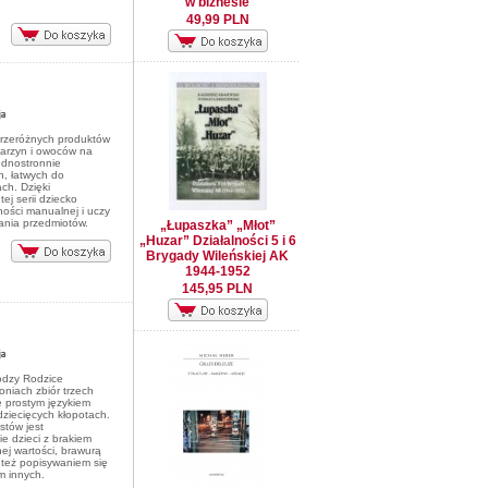
w biznesie
49,99 PLN
przeróżnych produktów
jarzyn i owoców na
ednostronnie
, łatwych do
ch. Dzięki
ej serii dziecko
ości manualnej i uczy
ania przedmiotów.
„Łupaszka” „Młot”
„Huzar” Działalności 5 i 6
Brygady Wileńskiej AK
1944-1952
145,95 PLN
odzy Rodzice
oniach zbiór trzech
e prostym językiem
ziecięcych kłopotach.
stów jest
e dzieci z brakiem
ej wartości, brawurą
 też popisywaniem się
m innych.