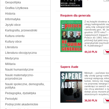
Geopolityka
Grafika Użytkowa
Historia
Requiem dla generała
Informatyka
Z tej książki dowiesz s
okręg kalinigradzki z
Języki obce
- jaką rolę odegrał mi
narodowej gen. W. Jar
Kartografia, przewodniki
grudniu 1970 roku? - 
najwyższych kręgach 
Kultura orientu
Polsce do 1981 roku 
później) był jakiś inny
Kultury obce
amerykański (zachodni
R. Kuklińskiego?
Literatura
44,10 PLN
Literatura obcojęzyczna
Medycyna
Militaria
Sapere Aude
Nauki humanistyczne
Meksyk – państwo kon
Nauki matematyczno-
siłę urosły gangi nar
przyrodnicze
szeregi wstępują zde
ludzie, którzy nie ma
na poprawę swojego 
Nauki społeczne, demografia,
zamknięci w swoich o
polityka
nie chcą wiedzieć o ty
dzieje poza murami pi
Pedagogika, dydaktyka
strzeżonych rezydencj
Periodyki
36,50 PLN
Podręczniki akademickie