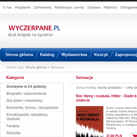
O nas
Regulamin
Zamówienia
Reklamacje i zwroty
Dostawa
Płatności
Odstąpien
Strona główna
Katalog
Wydawnictwa
Koszyk
Zaproponuj 
Jesteś tutaj:
Strona główna »
Sensacje
Kategorie
Sensacje
Dostępne w 24 godziny
Sortuj według:
nazwy produktu ↑
ceny p
Biografie i wspomnienia
Noc hieny i szakala. Hitler - Stalin 
stulecia
Dla dzieci i młodzieży
Ekonomia, biznes, zarządzanie
Autor, znany dziennika
w swojej nowej książc
Encyklopedie, leksykony,
kulisy współpracy polit
militarnej Niemiec (Rep
słowniki
Weimarskiej i III Rzes
Radziecką, a następ
Fantasy
Stalina.
Filozofia
37,80 PLN