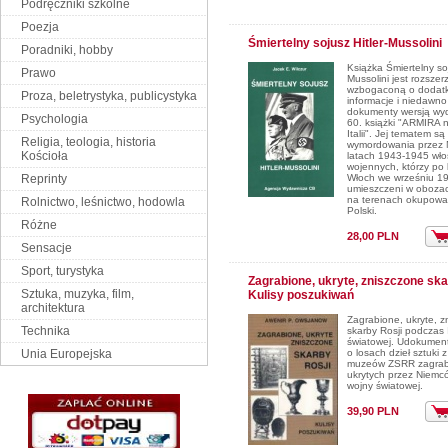
Podręczniki szkolne
Poezja
Śmiertelny sojusz Hitler-Mussolini
Poradniki, hobby
Książka Śmiertelny soj
Prawo
Mussolini jest rozszer
wzbogaconą o dodat
Proza, beletrystyka, publicystyka
informacje i niedawn
dokumenty wersją wyd
Psychologia
60. książki "ARMIRA n
Italii". Jej tematem są 
Religia, teologia, historia
wymordowania przez
Kościoła
latach 1943-1945 wło
wojennych, którzy po k
Reprinty
Włoch we wrześniu 19
umieszczeni w obozac
na terenach okupowan
Rolnictwo, leśnictwo, hodowla
Polski.
Różne
28,00 PLN
Sensacje
Sport, turystyka
Zagrabione, ukryte, zniszczone ska
Sztuka, muzyka, film,
Kulisy poszukiwań
architektura
Zagrabione, ukryte, z
Technika
skarby Rosji podczas 
światowej. Udokumen
Unia Europejska
o losach dzieł sztuki 
muzeów ZSRR zagrabi
ukrytych przez Niemc
wojny światowej.
39,90 PLN