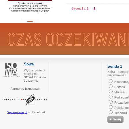
Strona 1 z 1
1
_________
Sowa
Sonda 1
Wyczerpane.pl
Która kategor
należą do
najciekawsza
SOWA Druk na
życzenie.
Ekonomia,
Historia
Partnerzy biznesowi:
Militaria
Podręczni
Proza, bel
Religia, te
Wyczerpane.pl
on Facebook
Technika