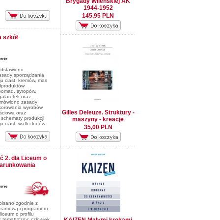
Brygady Wileńskiej AK
1944-1952
145,95 PLN
a szkół
edstawiono
 zasady sporządzania
u ciast, kremów, mas
ółproduktów
(pomad, syropów,
galaretek oraz
omówiono zasady
ekorowania wyrobów,
Gilles Deleuze. Struktury -
ściową oraz
 schematy produkcji
maszyny - kreacje
 ciast, wafli i lodów.
35,00 PLN
 2. dla Liceum o
warunkowania
pisano zgodnie z
gramową i programem
liceum o profilu
k tematyczny: człowiek