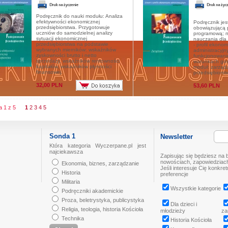
Podręcznik do nauki modułu: Analiza
efektywności ekonomicznej
Podręcznik jes
przedsiębiorstwa. Przygotowuje
obowiązującą
uczniów do samodzielnej analizy
programową; n
sytuacji ekonomicznej
nauczania dla 
przedsiębiorstwa na podstawie
- profil ekonom
wybranych mierników: wskaźników
administracyjn
zyskowności brutto i netto
funkcjonowani
sprzedaży, wskaźników rentowności
warunkach gos
kapitałów, wskaźników płynności
moduł: zarząd
finansowej.
przedsiębiors
32,00 PLN
53,60 PLN
na 1 z 5
1
2
3
4
5
Sonda 1
Newsletter
Która kategoria Wyczerpane.pl jest
najciekawsza
Zapisując się będziesz na 
nowościach, zapowiedziach
Ekonomia, biznes, zarządzanie
Jeśli interesuje Cię konkre
Historia
preferencje
Militaria
Wszystkie kategorie
Podręczniki akademickie
Proza, beletrystyka, publicystyka
Dla dzieci i
Religia, teologia, historia Kościoła
młodzieży
za
Technika
Historia Kościoła