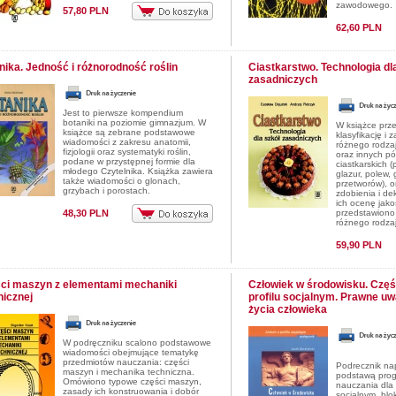
zawodowego.
57,80 PLN
62,60 PLN
nika. Jedność i różnorodność roślin
Ciastkarstwo. Technologia dl
zasadniczych
Jest to pierwsze kompendium
botaniki na poziomie gimnazjum. W
W książce prz
książce są zebrane podstawowe
klasyfikację i
wiadomości z zakresu anatomii,
różnego rodzaj
fizjologii oraz systematyki roślin,
oraz innych p
podane w przystępnej formie dla
ciastkarskich 
młodego Czytelnika. Książka zawiera
glazur, polew, 
także wiadomości o glonach,
przetworów), 
grzybach i porostach.
zdobienia i d
ich ocenę jako
48,30 PLN
przedstawiono
różnego rodzaju
59,90 PLN
ci maszyn z elementami mechaniki
Człowiek w środowisku. Część
nicznej
profilu socjalnym. Prawne u
życia człowieka
W podręczniku scalono podstawowe
wiadomości obejmujące tematykę
przedmiotów nauczania: części
Podrecznik na
maszyn i mechanika techniczna.
podstawą pro
Omówiono typowe części maszyn,
nauczania dla 
zasady ich konstruowania i dobór
socjalnym, blo