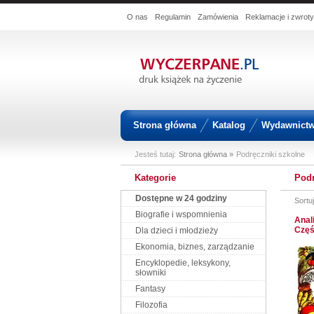
O nas
Regulamin
Zamówienia
Reklamacje i zwroty
Strona główna
Katalog
Wydawnict
Jesteś tutaj:
Strona główna »
Podręczniki szkolne
Kategorie
Podr
Dostępne w 24 godziny
Sortu
Biografie i wspomnienia
Anal
Częś
Dla dzieci i młodzieży
Ekonomia, biznes, zarządzanie
Encyklopedie, leksykony,
słowniki
Fantasy
Filozofia