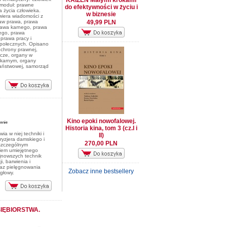
KAIZEN Małymi krokami
 moduł: prawne
do efektywności w życiu i
 życia człowieka.
w biznesie
wiera wiadomości z
aw prawa, prawa
49,99 PLN
rawa karnego, prawa
nego, prawa
prawa pracy i
połecznych. Opisano
ochrony prawnej,
cze, organy w
karnym, organy
państwowej, samorząd
Kino epoki nowofalowej.
Historia kina, tom 3 (cz.I i
ia w niej techniki i
II)
ryzjera damskiego i
270,00 PLN
szczególnym
iem umiejętnego
jnowszych technik
ji, barwienia i
raz pielęgnowania
Zobacz inne bestsellery
 głowy.
IĘBIORSTWA.