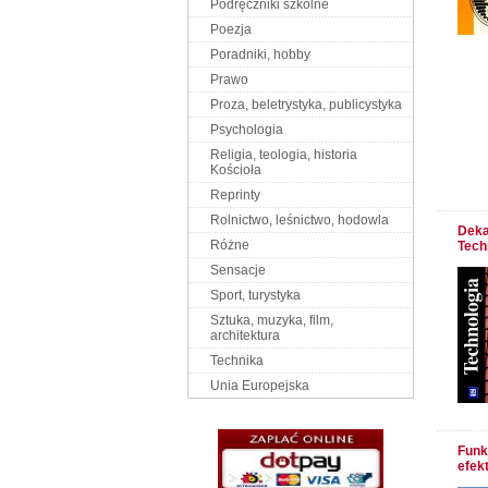
Podręczniki szkolne
Poezja
Poradniki, hobby
Prawo
Proza, beletrystyka, publicystyka
Psychologia
Religia, teologia, historia
Kościoła
Reprinty
Rolnictwo, leśnictwo, hodowla
Deka
Różne
Tech
Sensacje
Sport, turystyka
Sztuka, muzyka, film,
architektura
Technika
Unia Europejska
Funk
efek