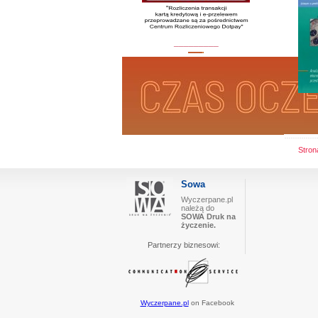
_________
Stro
Sowa
Wyczerpane.pl
należą do
SOWA Druk na
życzenie.
Partnerzy biznesowi:
Wyczerpane.pl
on Facebook