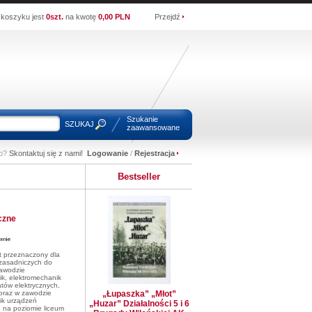
koszyku jest
0szt.
na kwotę
0,00 PLN
Przejdź
Szukanie
SZUKAJ
zaawansowane
wo?
Skontaktuj się z nami!
Logowanie
/
Rejestracja
Bestseller
czne
t przeznaczony dla
 zasadniczych do
awodzie
ik, elektromechanik
tów elektrycznych,
 oraz w zawodzie
„Łupaszka” „Młot”
ik urządzeń
„Huzar” Działalności 5 i 6
 na poziomie liceum