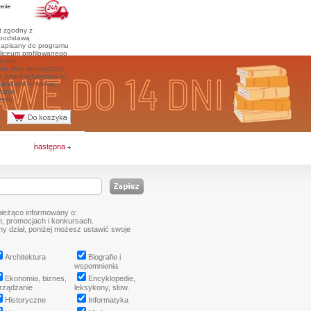
t zgodny z
 podstawą
apisany do programu
liceum profilowanego
iczno-
ym, blok tematyczny:
e przedsiębiorstwa w
podarki rynkowej,
zanie
twem.
następna
bieżąco informowany o:
, promocjach i konkursach.
tny dział, poniżej możesz ustawić swoje
Architektura
Biografie i
wspomnienia
Ekonomia, biznes,
Encyklopedie,
rządzanie
leksykony, słow.
Historyczne
Informatyka