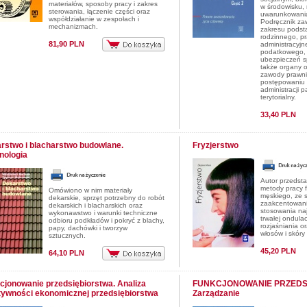
materiałów, sposoby pracy i zakres
w środowisku,
sterowania, łączenie części oraz
uwarunkowania
współdziałanie w zespołach i
Podręcznik za
mechanizmach.
zakresu podst
rodzinnego, p
81,90 PLN
administracyj
podatkowego, 
ubezpieczeń s
także organy 
zawody prawni
postępowaniu 
administracji 
terytorialny.
33,40 PLN
rstwo i blacharstwo budowlane.
Fryzjerstwo
nologia
Autor przedstaw
metody pracy f
Omówiono w nim materiały
męskiego, ze 
dekarskie, sprzęt potrzebny do robót
zaakcentowan
dekarskich i blacharskich oraz
stosowania na
wykonawstwo i warunki techniczne
trwałej ondulac
odbioru podkładów i pokryć z blachy,
rozjaśniania o
papy, dachówki i tworzyw
włosów i skóry
sztucznych.
45,20 PLN
64,10 PLN
cjonowanie przedsiębiorstwa. Analiza
FUNKCJONOWANIE PRZEDS
tywności ekonomicznej przedsiębiorstwa
Zarządzanie