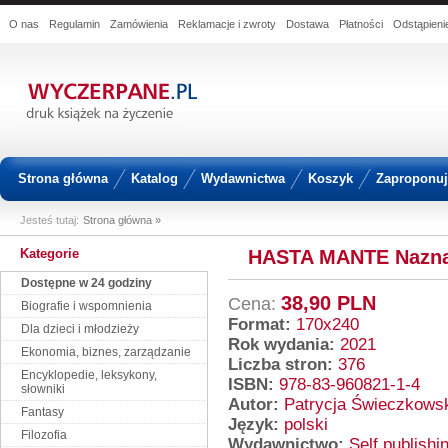
O nas
Regulamin
Zamówienia
Reklamacje i zwroty
Dostawa
Płatności
Odstąpien
Strona główna
Katalog
Wydawnictwa
Koszyk
Zaproponuj 
Jesteś tutaj:
Strona główna »
Kategorie
HASTA MANTE Nazna
Dostępne w 24 godziny
38,90 PLN
Cena:
Biografie i wspomnienia
Format:
170x240
Dla dzieci i młodzieży
Rok wydania:
2021
Ekonomia, biznes, zarządzanie
Liczba stron:
376
Encyklopedie, leksykony,
ISBN:
978-83-960821-1-4
słowniki
Autor:
Patrycja Świeczkows
Fantasy
Język:
polski
Filozofia
Wydawnictwo:
Self publishi