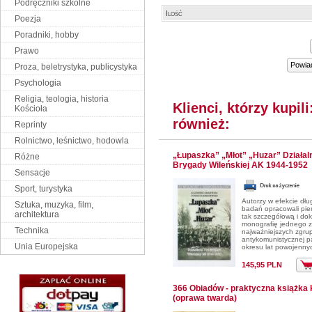
Podręczniki szkolne
Ilość
Poezja
Poradniki, hobby
Prawo
Powia
Proza, beletrystyka, publicystyka
Psychologia
Religia, teologia, historia
Klienci, którzy kupi
Kościoła
również:
Reprinty
Rolnictwo, leśnictwo, hodowla
„Łupaszka” „Młot” „Huzar” Działaln
Różne
Brygady Wileńskiej AK 1944-1952
Sensacje
Sport, turystyka
Autorzy w efekcie dłu
Sztuka, muzyka, film,
badań opracowali pie
architektura
tak szczegółową i do
monografię jednego z
Technika
najważniejszych zgru
antykomunistycznej pa
Unia Europejska
okresu lat powojenny
145,95 PLN
366 Obiadów - praktyczna książka
(oprawa twarda)