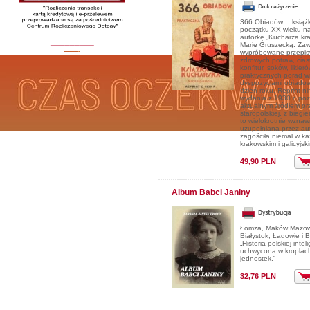
366 Obiadów… książk
początku XX wieku n
autorkę „Kucharza kr
_________
Marię Gruszecką. Zaw
wypróbowane przepis
zdrowych potraw, cias
konfitur, soków, likier
praktycznych porad w
dyspozycjami obiadó
dzień roku. Reprint ni
wydania z 1930 r. poz
aktualnym źródłem pr
staropolskiej, z biegi
to wielokrotnie wznaw
uzupełniana przez aut
zagościła niemal w k
krakowskim i galicyjs
49,90 PLN
Album Babci Janiny
Łomża, Maków Mazowi
Białystok, Ładowie i 
„Historia polskiej inteli
uchwycona w kroplach
jednostek.”
32,76 PLN