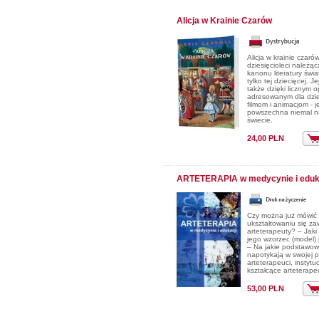
Alicja w Krainie Czarów
Alicja w krainie czaró
dziesięcioleci należąc
kanonu literatury świa
tylko tej dziecięcej. J
także dzięki licznym
adresowanym dla dzie
filmom i animacjom - j
powszechna niemal n
świecie.
24,00 PLN
ARTETERAPIA w medycynie i eduk
Czy można już mówić
ukształtowaniu się z
arteterapeuty? – Jaki
jego wzorzec (model) 
– Na jakie podstawo
napotykają w swojej p
arteterapeuci, instytu
kształcące arteterap
53,00 PLN