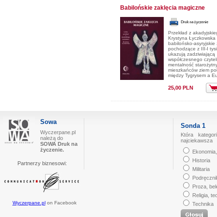
Babilońskie zaklęcia magiczne
Przekład z akadyjskie
Krystyna Łyczkowska
babilońsko-asyryjskie 
pochodzące z III-I tys
ukazują zadziwiającą
współczesnego czytel
mentalność starożytn
mieszkańców ziem po
między Tygrysem a Eu
25,00 PLN
Sowa
Sonda 1
Wyczerpane.pl
Która kategor
należą do
najciekawsza
SOWA Druk na
życzenie.
Ekonomia,
Historia
Partnerzy biznesowi:
Militaria
Podręczni
Proza, bel
Religia, te
Wyczerpane.pl
on Facebook
Technika