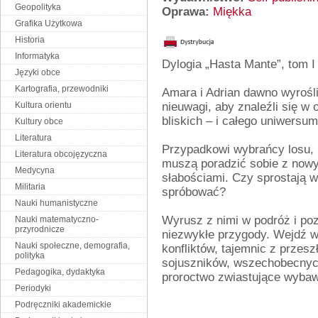
Geopolityka
Oprawa:
Miękka
Grafika Użytkowa
Historia
Informatyka
Dylogia „Hasta Mante”, tom I
Języki obce
Kartografia, przewodniki
Amara i Adrian dawno wyrośli
Kultura orientu
nieuwagi, aby znaleźli się w
bliskich – i całego uniwersum
Kultury obce
Literatura
Przypadkowi wybrańcy losu, r
Literatura obcojęzyczna
muszą poradzić sobie z nowy
Medycyna
słabościami. Czy sprostają
Militaria
spróbować?
Nauki humanistyczne
Wyrusz z nimi w podróż i po
Nauki matematyczno-
przyrodnicze
niezwykłe przygody. Wejdź w
Nauki społeczne, demografia,
konfliktów, tajemnic z przes
polityka
sojuszników, wszechobecnych
Pedagogika, dydaktyka
proroctwo zwiastujące wybaw
Periodyki
Podręczniki akademickie