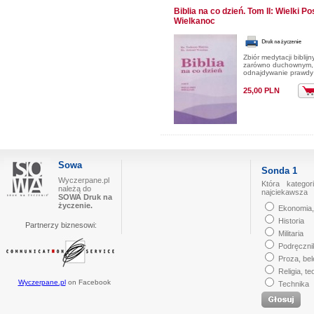
Biblia na co dzień. Tom II: Wielki Po
Wielkanoc
Zbiór medytacji biblijn
zarówno duchownym, j
odnajdywanie prawdy
25,00 PLN
Sowa
Sonda 1
Wyczerpane.pl
Która kategor
należą do
najciekawsza
SOWA Druk na
życzenie.
Ekonomia,
Historia
Partnerzy biznesowi:
Militaria
Podręczni
Proza, bel
Religia, te
Wyczerpane.pl
on Facebook
Technika