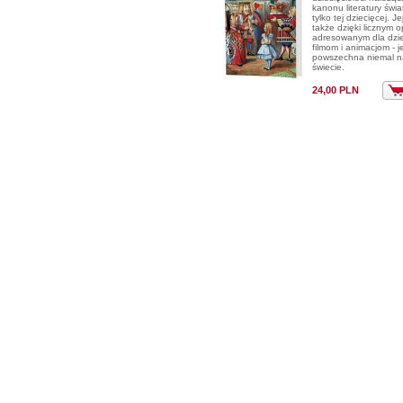
kanonu literatury świa
tylko tej dziecięcej. J
także dzięki licznym
adresowanym dla dzie
filmom i animacjom - j
powszechna niemal n
świecie.
24,00 PLN