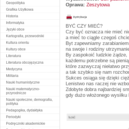
Geopolityka
Oprawa:
Zeszytowa
Grafika Użytkowa
Historia
Informatyka
BYĆ CZY MIEĆ?
Języki obce
Czy być oznacza nie mieć ni
Kartografia, przewodniki
a mieć to ciągle czegoś chci
Kultura orientu
Byt zapewniamy zarabianiem
na swoje i rodziny utrzymani
Kultury obce
By zaspokoić ludzkie żądze,
Literatura
każdemu potrzebne są pienią
Literatura obcojęzyczna
które zazwyczaj niełatwo pr
Medycyna
a tak szybko się nam rozcho
Militaria
Sukces osiąga się dzięki cięż
Nauki humanistyczne
Lenistwo nas raczej nie wzbo
Zdobyte dobra najbardziej sm
Nauki matematyczno-
przyrodnicze
gdy dużo włożonego wysiłku 
Nauki społeczne, demografia,
polityka
Pedagogika, dydaktyka
Periodyki
Ilość
Podręczniki akademickie