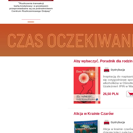
_________
Aby wybaczyć. Poradnik dla rodzin
Inspiracją do napisani
się cotygodniowe spo
alkoholików w Ośrodku
Uzależnień IPiN w Wa
26,50 PLN
Alicja w Krainie Czarów
Alicja w krainie czaró
dziesięcioleci należąc