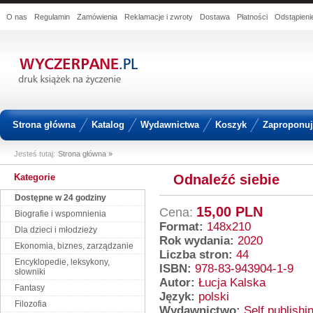
O nas
Regulamin
Zamówienia
Reklamacje i zwroty
Dostawa
Płatności
Odstąpien
Strona główna
Katalog
Wydawnictwa
Koszyk
Zaproponuj 
Jesteś tutaj:
Strona główna »
Kategorie
Odnaleźć siebie
Dostępne w 24 godziny
15,00 PLN
Cena:
Biografie i wspomnienia
Format:
148x210
Dla dzieci i młodzieży
Rok wydania:
2020
Ekonomia, biznes, zarządzanie
Liczba stron:
44
Encyklopedie, leksykony,
ISBN:
978-83-943904-1-9
słowniki
Autor:
Łucja Kalska
Fantasy
Język:
polski
Filozofia
Wydawnictwo:
Self publishi