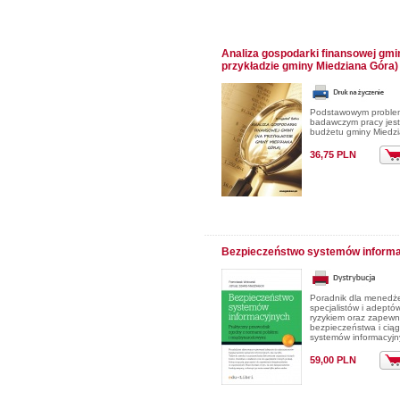
Analiza gospodarki finansowej gmi
przykładzie gminy Miedziana Góra)
Podstawowym probl
badawczym pracy jest
budżetu gminy Miedz
36,75 PLN
Bezpieczeństwo systemów inform
Poradnik dla menedż
specjalistów i adeptó
ryzykiem oraz zapewn
bezpieczeństwa i ciągł
systemów informacyjn
59,00 PLN