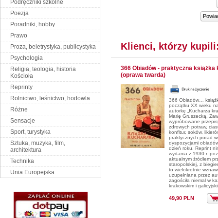
Podręczniki szkolne
Poezja
Powia
Poradniki, hobby
Prawo
Klienci, którzy kupil
Proza, beletrystyka, publicystyka
Psychologia
366 Obiadów - praktyczna książka
Religia, teologia, historia
(oprawa twarda)
Kościoła
Reprinty
Rolnictwo, leśnictwo, hodowla
366 Obiadów… książk
początku XX wieku n
Różne
autorkę „Kucharza kr
Marię Gruszecką. Zaw
Sensacje
wypróbowane przepis
zdrowych potraw, cias
Sport, turystyka
konfitur, soków, likier
praktycznych porad w
Sztuka, muzyka, film,
dyspozycjami obiadó
dzień roku. Reprint ni
architektura
wydania z 1930 r. poz
aktualnym źródłem pr
Technika
staropolskiej, z biegi
to wielokrotnie wznaw
Unia Europejska
uzupełniana przez aut
zagościła niemal w k
krakowskim i galicyjs
49,90 PLN