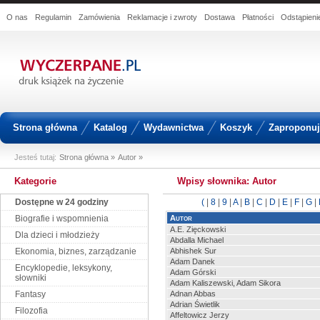
O nas
Regulamin
Zamówienia
Reklamacje i zwroty
Dostawa
Płatności
Odstąpien
Strona główna
Katalog
Wydawnictwa
Koszyk
Zaproponuj 
Jesteś tutaj:
Strona główna »
Autor »
Kategorie
Wpisy słownika: Autor
Dostępne w 24 godziny
(
|
8
|
9
|
A
|
B
|
C
|
D
|
E
|
F
|
G
|
Biografie i wspomnienia
Autor
A.E. Zięckowski
Dla dzieci i młodzieży
Abdalla Michael
Ekonomia, biznes, zarządzanie
Abhishek Sur
Adam Danek
Encyklopedie, leksykony,
Adam Górski
słowniki
Adam Kaliszewski, Adam Sikora
Fantasy
Adnan Abbas
Adrian Świetlik
Filozofia
Affeltowicz Jerzy