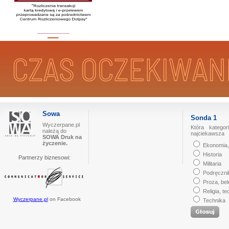
_________
Sowa
Sonda 1
Wyczerpane.pl
Która kategor
należą do
najciekawsza
SOWA Druk na
życzenie.
Ekonomia,
Historia
Partnerzy biznesowi:
Militaria
Podręczni
Proza, bel
Religia, te
Wyczerpane.pl
on Facebook
Technika