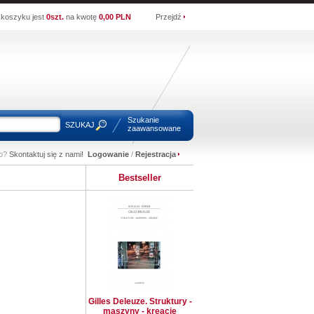
koszyku jest
0szt.
na kwotę
0,00 PLN
Przejdź
Szukanie
SZUKAJ
zaawansowane
wo?
Skontaktuj się z nami!
Logowanie
/
Rejestracja
Bestseller
Gilles Deleuze. Struktury -
maszyny - kreacje