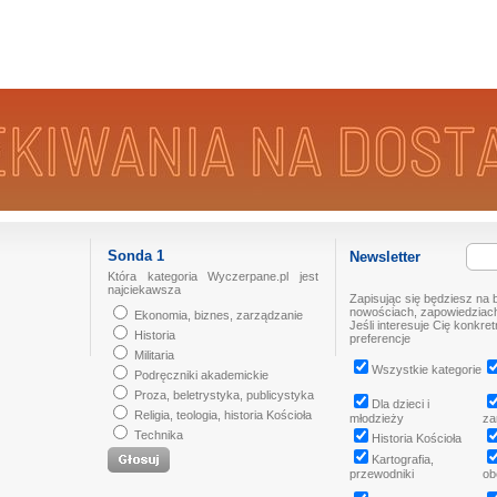
Sonda 1
Newsletter
Która kategoria Wyczerpane.pl jest
najciekawsza
Zapisując się będziesz na 
nowościach, zapowiedziach
Ekonomia, biznes, zarządzanie
Jeśli interesuje Cię konkre
Historia
preferencje
Militaria
Wszystkie kategorie
Podręczniki akademickie
Proza, beletrystyka, publicystyka
Dla dzieci i
Religia, teologia, historia Kościoła
młodzieży
za
Technika
Historia Kościoła
Kartografia,
przewodniki
ob