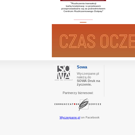
_________
Sowa
Wyczerpane.pl
należą do
SOWA Druk na
życzenie.
Partnerzy biznesowi:
Wyczerpane.pl
on Facebook