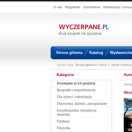
O nas
Regulamin
Zamówienia
Reklamacje i zwroty
Strona główna
Katalog
Wydawnict
Jesteś tutaj:
Strona główna »
Autor »
Jacek Izworsk
Kategorie
Auto
Dostępne w 24 godziny
Sortu
Biografie i wspomnienia
Węze
Dla dzieci i młodzieży
Ekonomia, biznes, zarządzanie
Encyklopedie, leksykony,
słowniki
Fantasy
Filozofia