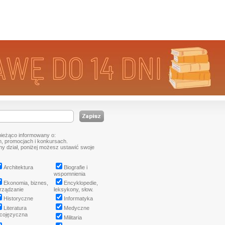
bieżąco informowany o:
, promocjach i konkursach.
tny dział, poniżej możesz ustawić swoje
Architektura
Biografie i
wspomnienia
Ekonomia, biznes,
Encyklopedie,
rządzanie
leksykony, słow.
Historyczne
Informatyka
Literatura
Medyczne
cojęzyczna
Militaria