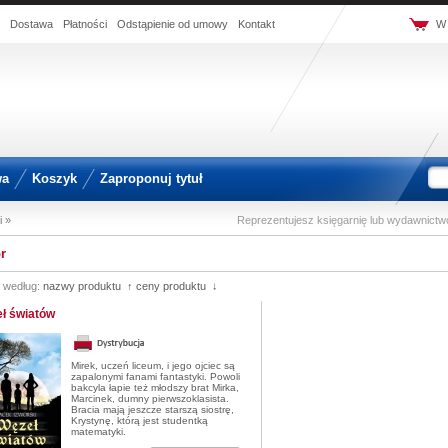
Dostawa
Płatności
Odstąpienie od umowy
Kontakt
W 
wa
Koszyk
Zaproponuj tytuł
i »
Reprezentujesz księgarnię lub wydawnict
r
j według:
nazwy produktu ↑
ceny produktu ↓
ł światów
Mirek, uczeń liceum, i jego ojciec są
zapalonymi fanami fantastyki. Powoli
bakcyla łapie też młodszy brat Mirka,
Marcinek, dumny pierwszoklasista.
Bracia mają jeszcze starszą siostrę,
Krystynę, którą jest studentką
matematyki.