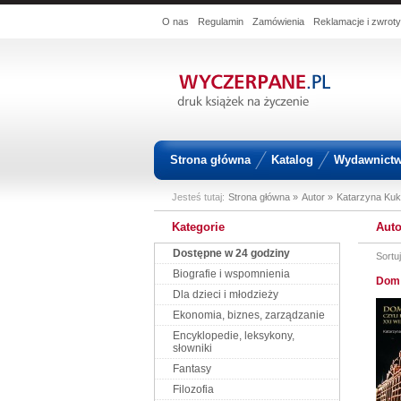
O nas
Regulamin
Zamówienia
Reklamacje i zwroty
Strona główna
Katalog
Wydawnict
Jesteś tutaj:
Strona główna »
Autor »
Katarzyna Kuk
Kategorie
Auto
Dostępne w 24 godziny
Sortu
Biografie i wspomnienia
Dom 
Dla dzieci i młodzieży
Ekonomia, biznes, zarządzanie
Encyklopedie, leksykony,
słowniki
Fantasy
Filozofia