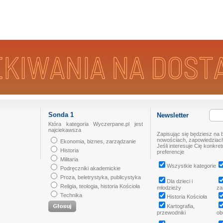
Sonda 1
Newsletter
Która kategoria Wyczerpane.pl jest
najciekawsza
Zapisując się będziesz na 
nowościach, zapowiedziach
Ekonomia, biznes, zarządzanie
Jeśli interesuje Cię konkre
Historia
preferencje
Militaria
Wszystkie kategorie
Podręczniki akademickie
Proza, beletrystyka, publicystyka
Dla dzieci i
Religia, teologia, historia Kościoła
młodzieży
za
Technika
Historia Kościoła
Kartografia,
przewodniki
ob