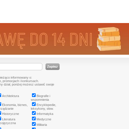
bieżąco informowany o:
, promocjach i konkursach.
tny dział, poniżej możesz ustawić swoje
Architektura
Biografie i
wspomnienia
Ekonomia, biznes,
Encyklopedie,
rządzanie
leksykony, słow.
Historyczne
Informatyka
Literatura
Medyczne
cojęzyczna
Militaria