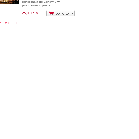
przyjechała do Londynu w
poszukiwaniu pracy.
25,00 PLN
na 1 z 1
1