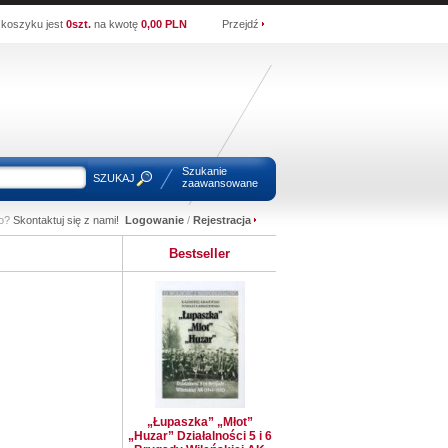
koszyku jest
0szt.
na kwotę
0,00 PLN
Przejdź
Szukanie
SZUKAJ
zaawansowane
wo?
Skontaktuj się z nami!
Logowanie
/
Rejestracja
Bestseller
„Łupaszka” „Młot”
„Huzar” Działalności 5 i 6