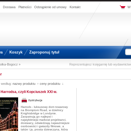
Dostawa
Płatności
Odstąpienie od umowy
Kontakt
W 
wa
Koszyk
Zaproponuj tytuł
olka-Bogocz »
Reprezentujesz księgarnię lub wydawnict
r
j według:
nazwy produktu ↑
ceny produktu ↓
Harrodsa, czyli Kopciuszek XXI w.
Harrods - luksusowy dom towarowy
na Bromptom Road, w dzielnicy
Knightsbridge w Londynie.
Zaopatrują go najlepsi i
najwybitniejsi markowi projektanci,
dostawcy, odwiedzają najważniejsze
osobowości i gwiazdy filmowe, a
także i ja, prosta dziewczyna, która