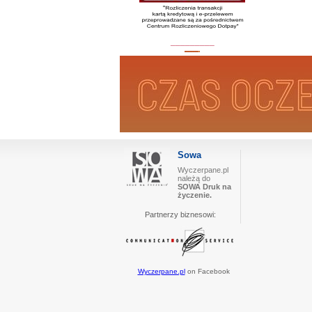
_________
Sowa
Wyczerpane.pl
należą do
SOWA Druk na
życzenie.
Partnerzy biznesowi:
Wyczerpane.pl
on Facebook