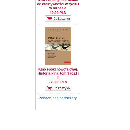
KAIZEN Małymi krokami
do efektywności w życiu i
w biznesie
49,99 PLN
Kino epoki nowofalowej.
Historia kina, tom 3 (cz.I i
II)
270,00 PLN
Zobacz inne bestsellery