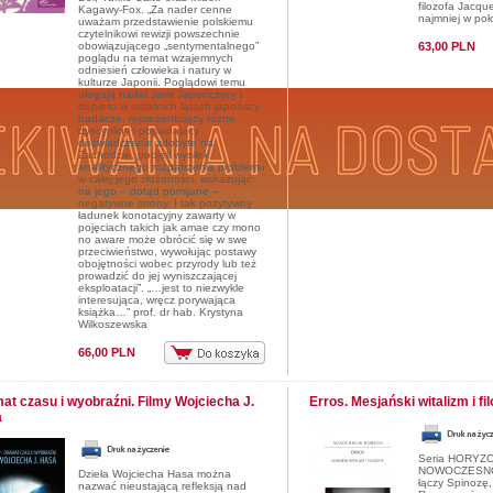
filozofa Jacque
Kagawy-Fox. „Za nader cenne
najmniej w poł
uważam przedstawienie polskiemu
czytelnikowi rewizji powszechnie
obowiązującego „sentymentalnego”
63,00 PLN
poglądu na temat wzajemnych
odniesień człowieka i natury w
kulturze Japonii. Poglądowi temu
ulegają nadal sami Japończycy i
dopiero w ostatnich latach japońscy
badacze, reprezentujący różne
dyscypliny i posiadający
doświadczenie zdobyte na
Zachodzie, podjęli wysiłek
analitycznego rozpatrzenia problemu
w całej jego złożoności, wskazując
na jego – dotąd pomijane –
negatywne strony. I tak pozytywny
ładunek konotacyjny zawarty w
pojęciach takich jak amae czy mono
no aware może obrócić się w swe
przeciwieństwo, wywołując postawy
obojętności wobec przyrody lub też
prowadzić do jej wyniszczającej
eksploatacji”. „…jest to niezwykle
interesująca, wręcz porywająca
książka…” prof. dr hab. Krystyna
Wilkoszewska
66,00 PLN
at czasu i wyobraźni. Filmy Wojciecha J.
Erros. Mesjański witalizm i fil
a
Seria HORYZ
NOWOCZESNOŚ
Dzieła Wojciecha Hasa można
łączy Spinozę
nazwać nieustającą refleksją nad