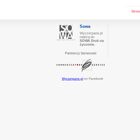
Stro
Sowa
Wyczerpane.pl
należą do
SOWA Druk na
życzenie.
Partnerzy biznesowi:
Wyczerpane.pl
on Facebook