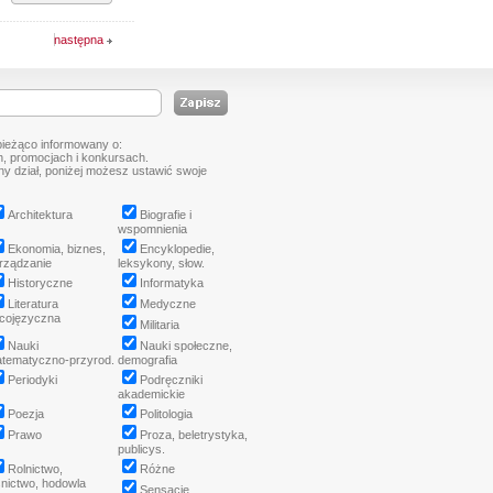
następna
bieżąco informowany o:
, promocjach i konkursach.
tny dział, poniżej możesz ustawić swoje
Architektura
Biografie i
wspomnienia
Ekonomia, biznes,
Encyklopedie,
rządzanie
leksykony, słow.
Historyczne
Informatyka
Literatura
Medyczne
cojęzyczna
Militaria
Nauki
Nauki społeczne,
tematyczno-przyrod.
demografia
Periodyki
Podręczniki
akademickie
Poezja
Politologia
Prawo
Proza, beletrystyka,
publicys.
Rolnictwo,
Różne
śnictwo, hodowla
Sensacje