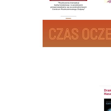
_________
Dram
Has