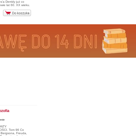
s’a Derridy już co
owie lat 60. XX wieku.
ozofia
ONTY
CI. Tom 96 Co
, Bergsona, Freuda,