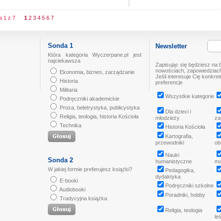
na 1 z 7
1
2
3
4
5
6
7
Sonda 1
Newsletter
Która kategoria Wyczerpane.pl jest
najciekawsza
Zapisując się będziesz na 
nowościach, zapowiedziach
Ekonomia, biznes, zarządzanie
Jeśli interesuje Cię konkre
Historia
preferencje
Militaria
Wszystkie kategorie
Podręczniki akademickie
Proza, beletrystyka, publicystyka
Dla dzieci i
Religia, teologia, historia Kościoła
młodzieży
za
Technika
Historia Kościoła
Kartografia,
przewodniki
ob
Nauki
Sonda 2
humanistyczne
ma
W jakiej formie preferujesz książki?
Pedagogika,
dydaktyka
E-booki
Podręczniki szkolne
Audiobooki
Poradniki, hobby
Tradycyjna książka
Religia, teologia
le