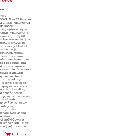
i gejów
ONTY
CI. Tom 37 Książka
łą analizę kulturowych
alności i
ści, wpisując się w
rzemian kulturowych i
 humanistycznej XX
 źródłem inspiracji, a
miotem krytycznej
a autora myśl Michela
 kontynuacje
oststrukturalizmu.
wski przedstawia
tożsamości seksualnej
socjologicznej oraz
obów definiowania
seksualności w teorii
raktyce badawczej.
połecznej teorii
 z awangardowych
łczesnej socjologii
jącej się w szerszy
. cultural studies,
 obecność hetero-
nującej naznaczanie i
rogość wobec
chowań seksualnych.
 kategorią
różni, a także
pracami Marii Janion,
analizie
nej zróżNICowane
rz których buduje się i
ska (nie)tożsamość.