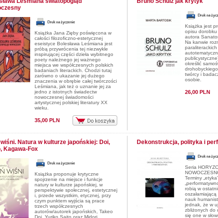
sława Leśmiana światopogląd
Bruno Schulz jak krytyk
oczesny
Książka jest p
opisu dorobku 
Książka Jana Zięby poświęcona w
autora Sanato
całości filozoficzno-estetycznej
Na kanwie roz
eseistyce Bolesława Leśmiana jest
paraliterackich 
próbą przywrócenia tej niezwykle
autotematyczn
inspirującej części dzieła wybitnego
publicystyczne)
poety należnego jej ważnego
określić samo
miejsca we współczesnych polskich
drohobyckiego
badaniach literackich. Chodzi tutaj
twórcy i badacz
zarówno o ukazanie jej dużego
osobie.
znaczenia w obrębie całej twórczości
Leśmiana, jak też o uznanie jej za
jedno z istotnych świadectw
26,00 PLN
nowoczesnej świadomości
artystycznej polskiej literatury XX
wieku.
35,00 PLN
wiśni. Natura w kulturze japońskiej: Doi,
Dekonstrukcja, polityka i pe
o, Kagawa-Fox
Seria HORYZ
NOWOCZESNOŚ
Książka proponuje krytyczne
Terminy „etyka”,
spojrzenie na miejsce i funkcje
„performatywno
natury w kulturze japońskiej, w
robią w ostatn
perspektywie społecznej, estetycznej
oszałamiającą 
i, przede wszystkim, etycznej, przy
nauk humanist
czym punktem wyjścia są prace
jednak, że w u
trzech współczesnych
zbliżonych do 
autorów/autorek japońskich, Takeo
się one w słow
Doi, Yuriko Saito oraz Midori