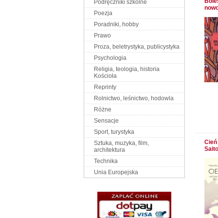
Bole
Podręczniki szkolne
now
Poezja
Poradniki, hobby
Prawo
Proza, beletrystyka, publicystyka
Psychologia
Religia, teologia, historia
Kościoła
Reprinty
Rolnictwo, leśnictwo, hodowla
Różne
Sensacje
Sport, turystyka
Cień 
Sztuka, muzyka, film,
Sait
architektura
Technika
Unia Europejska