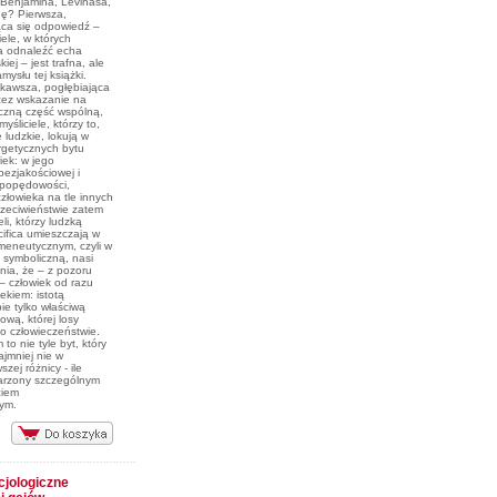
Benjamina, Levinasa,
dę? Pierwsza,
ca się odpowiedź –
iele, w których
a odnaleźć echa
kiej – jest trafna, ale
mysłu tej książki.
kawsza, pogłębiająca
rzez wskazanie na
czną część wspólną,
myśliciele, którzy to,
 ludzkie, lokują w
getycznych bytu
iek: w jego
bezjakościowej i
 popędowości,
człowieka na tle innych
rzeciwieństwie zatem
eli, którzy ludzką
cifica umieszczają w
eneutycznym, czyli w
rę symboliczną, nasi
nia, że – z pozoru
 – człowiek od razu
iekiem: istotą
e tylko właściwą
wą, której losy
o człowieczeństwie.
to nie tyle byt, który
ajmniej nie w
zej różnicy - ile
darzony szczególnym
ciem
ym.
cjologiczne