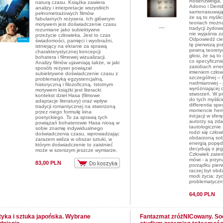
Rosenzweiga, 
naturą czasu. Książka zawiera
Adorno i Derri
analizy i interpretacje wszystkich
samonasuwają
pełnometrażowych filmów
że są to myślic
fabularnych reżysera. Ich głównym
teoriach możn
motywem jest doświadczenie czasu
tradycji żydows
rozumiane jako subiektywne
nie wyjaśnia za
przeżycie człowieka. Jest to czas
Odpowiedź cie
świadomości, pamięci i wyobraźni,
tę pierwszą p
istniejący na ekranie za sprawą
pewną teorety
charakterystycznej koncepcji
głosi, że są to 
bohatera i filmowej wizualizacji.
co specyficznie
Analizy filmów ujawniają także, w jaki
zasobach ener
sposób reżyser powiązał
imieniem człow
subiektywne doświadczenie czasu z
szczególnej – 
problematyką egzystencjalną,
nadmiarowej -
historyczną i filozoficzną. Istotnym
wyróżniającej 
motywem książki jest literacki
stworzeń. W p
kontekst dzieł Hasa (filmowe
do tych myślici
adaptacje literatury) oraz wpływ
differentia spe
tradycji romantycznej na stworzoną
momencie herm
przez niego formułę kina
inicjacji w sfe
poetyckiego. To za sprawą tych
autorzy są zda
powiązań bohaterowie Hasa niosą w
tautologicznie
sobie znamię indywidualnego
rodzi się człow
doświadczenia czasu, wprowadzając
obdarzoną sobi
zarazem widza w obszar sztuki, w
energią popędo
którym doświadczenie to zaistnieć
decydują o jeg
może w szerszym jeszcze wymiarze.
Człowiek zatem 
mówi - a przyn
83,00 PLN
porządku pierws
raczej byt ob
modi życia: ży
problematyczn
64,00 PLN
tyka i sztuka japońska. Wybrane
Fantazmat zróżNICowany. So