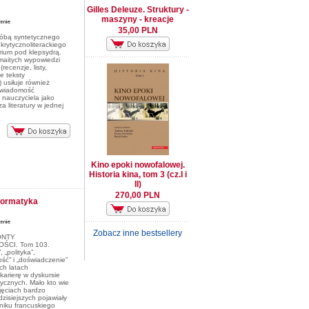
Gilles Deleuze. Struktury -
maszyny - kreacje
35,00 PLN
róbą syntetycznego
krytycznoliterackiego
rium pod klepsydrą.
maitych wypowiedzi
(recenzje, listy,
e teksty
 usiłuje również
świadomość
 nauczyciela jako
a literatury w jednej
Kino epoki nowofalowej.
Historia kina, tom 3 (cz.I i
II)
270,00 PLN
rformatyka
Zobacz inne bestsellery
ONTY
CI. Tom 103.
 „polityka”,
ść” i „doświadczenie”
ich latach
karierę w dyskursie
ycznych. Mało kto wie
jęciach bardzo
dzisiejszych pojawiały
niku francuskiego