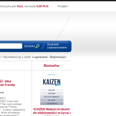
koszyku jest
0szt.
na kwotę
0,00 PLN
Przejdź
Szukanie
SZUKAJ
zaawansowane
wo?
Skontaktuj się z nami!
Logowanie
/
Rejestracja
Bestseller
ć. Idea
 do Freuda
ONTY
CI Czym jest
a? Na czym polega
tnienie? Kiedy
KAIZEN Małymi krokami
", a kiedy nakładamy
 która przesłania
do efektywności w życiu i
iwą osobowość?