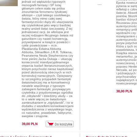
jednak od większości typowych
Epoka nowocze
monografii fantasy i SF tutaj
pytania w sam
głównym celem stała się próba
refleksji o czł
zrozumienia fenomenu tytułowej
świecie. Absor
allotopii – czyli takiego osobliwego
poetów, filozo
świata, który mimo całej swej
bardzo różnyc
fantastyczności dąży do ukazywania
Rousseau pos
się czytelnikowi jako wręcz bardziej
autentyczności
realny aniżeli świat rzeczywisty. Z tej
romantycy prób
jednakowoż racji, że allotopia jest
wyobraźni czy i
raczej rodzajem fikcyjnego świata niż
rozwiązaniem 
gatunkiem czy nawet konwencją,
autentyczności
przywoływane w książce powieści i
poryw pstycho
cykle powieściowe – m.in.
Która z tych o
Płasklandia Edwina Abbotta
prawdziwsza, b
Abbotta, Silmarillion J.R.R. Tolkiena,
Książka stanow
Peanatema Neala Stephensona czy
metamorfoz, ja
Inne pieśni Jacka Dukaja – ukazują
autentycznośc
konieczność interdyscyplinarnego
nowoczesnej.
otwarcia badań literaturoznawczych,
poprzez Herde
którym przychodzi nieraz kapitulować
Nervala, aż p
przed złożonością obecnych w nich
i późniejszych
konstrukcji narracyjnych. Opisywany
psychoanalizy ś
tu szczególny przypadek fantastyki
największych o
światotwórczej ma w konsekwencji
nowoczesnego
niewiele wspólnego z typowym
zabiegiem fantastyki, porywającym
38,00 PLN
czytelnika z przydomowego ogródka
do „nibylandii” i dziedziny ułudy – za
to o wiele więcej ze świadomym
zamieszkaniem w „nigdylandii”, i to w
dodatku z wszelkimi konsekwencjami
wydziedziczenia z wszystkiego tego,
co naturalne, prawdziwe, faktyczne,
swojskie i znajome.
39,00 PLN