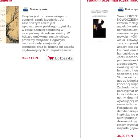
dnienia
studium przemian tożsamośc
Książka jest rodzajem wstępu do
Seria HORYZ
estetyki i sztuki japońskiej. Jej
NOWOCZESNOŚ
zasadniczym celem jest
zawiera rozleg
wprowadzenie polskiego czytelnika
aspektów seksu
w coraz bardziej popularną w
homoseksualno
naszym kraju dziedzinę wiedzy. W
szerokie tło p
książce omówione zostały główne
rozwoju myśli
problemy związane z ogólnymi
wieku. Głównym
cechami tradycyjnej estetyki
zarazem przed
japońskiej oraz jej historia od czasów
analizy jest dl
najdawniejszych do współczesności.
Foucault oraz
francuskiego p
Jacek Kochano
96,27 PLN
problematykę 
z perspektywy 
ewolucję spos
fenomenu homo
społecznej i p
Skupia się na s
queer, jednej
koncepcji wspó
Zachodu, wpisu
paradygmat tzw
która zakłada
normy, determi
wywołującej w
rozmaitych za
Posługując się
derridiańskiej 
inspirując się 
autor poddaje 
dekonstrukcyj
światy, wewnąt
rozpada gejow
36,00 PLN