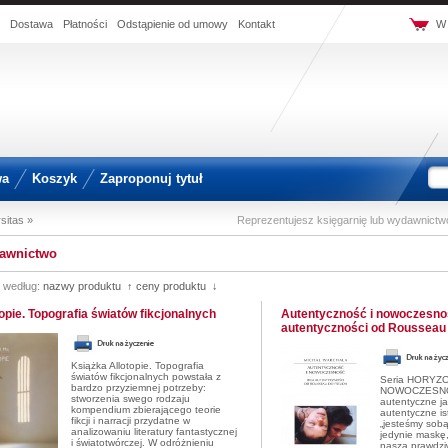
Dostawa
Płatności
Odstąpienie od umowy
Kontakt
W 
wa
Koszyk
Zaproponuj tytuł
sitas »
Reprezentujesz księgarnię lub wydawnict
awnictwo
j według:
nazwy produktu ↑
ceny produktu ↓
topie. Topografia światów fikcjonalnych
Autentyczność i nowoczesnoś
autentyczności od Rousseau
Książka Allotopie. Topografia
światów fikcjonalnych powstała z
Seria HORYZ
bardzo przyziemnej potrzeby:
NOWOCZESNOŚ
stworzenia swego rodzaju
autentyczne j
kompendium zbierającego teorie
autentyczne is
fikcji i narracji przydatne w
„jesteśmy sobą
analizowaniu literatury fantastycznej
jedynie maskę,
i światotwórczej. W odróżnieniu
naszą prawdz