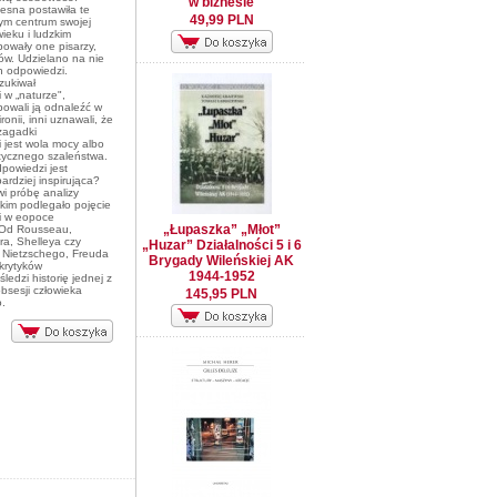
w biznesie
sna postawiła te
49,99 PLN
ym centrum swojej
owieku i ludzkim
bowały one pisarzy,
fów. Udzielano na nie
h odpowiedzi.
zukiwał
 w „naturze",
owali ją odnaleźć w
ronii, inni uznawali, że
zagadki
 jest wola mocy albo
tycznego szaleństwa.
dpowiedzi jest
ardziej inspirująca?
i próbę analizy
kim podlegało pojęcie
i w eopoce
„Łupaszka” „Młot”
 Od Rousseau,
ra, Shelleya czy
„Huzar” Działalności 5 i 6
o Nietzschego, Freuda
Brygady Wileńskiej AK
 krytyków
1944-1952
ledzi historię jednej z
bsesji człowieka
145,95 PLN
.