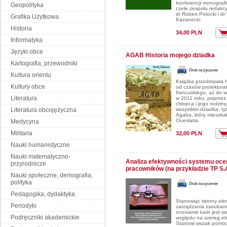
konferencji monograf
Geopolityka
czele zespołu redakcy
dr Robert Potocki i dr
Grafika Użytkowa
Kazanecki.
Historia
34,00 PLN
Informatyka
Języki obce
AGAB Historia mojego dziadka
Kartografia, przewodniki
Kultura orientu
Książka przedstawia h
Kultury obce
od czasów protektora
francuskiego, aż do w
Literatura
w 2011 roku, poprzez 
chłopca i jego rodziny
Literatura obcojęzyczna
wszystkim dziadka, t
Agaba, który mieszka
Oueslatia.
Medycyna
Militaria
32,00 PLN
Nauki humanistyczne
Nauki matematyczno-
Analiza efektywności systemu oce
przyrodnicze
pracowników (na przykładzie TP S.
Nauki społeczne, demografia,
polityka
Pedagogika, dydaktyka
Stanowiąc istotny el
Periodyki
zarządzania zasobami
ocenianie kadr jest w
Podręczniki akademickie
względu na szereg e
Stanowi wszak pomoc 