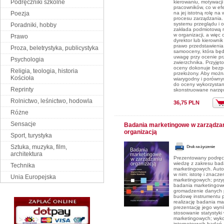
Podręczniki szkolne
kierowaniu, motywacji
pracowników, co w ef
Poezja
na jej istotną rolę na
procesu zarządzania
systemu przeglądu i 
Poradniki, hobby
zakłada podmiotową r
w organizacji, a więc
Prawo
dyrektor lub kierowni
prawo przedstawienia
Proza, beletrystyka, publicystyka
samooceny, która będ
uwagę przy ocenie pr
Psychologia
zwierzchnika. Przyjęt
oceny dokonuje bezp
Religia, teologia, historia
przełożony. Aby możn
Kościoła
wiarygodny i porównyw
do oceny wykorzystan
Reprinty
skonstruowane narzęd
Rolnictwo, leśnictwo, hodowla
36,75 PLN
Różne
Sensacje
Badania marketingowe w zarządza
organizacją
Sport, turystyka
Sztuka, muzyka, film,
architektura
Prezentowany podręc
wiedzę z zakresu ba
Technika
marketingowych. Autor
w nim: istotę i znacz
Unia Europejska
marketingowych; prz
badania marketingow
gromadzenie danych 
budowę instrumentu 
realizację badania ma
prezentację jego wyn
stosowanie statystyk
marketingowych; wyko
internetowych badań