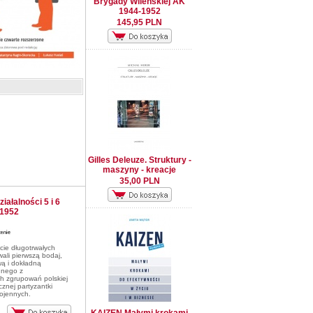
Brygady Wileńskiej AK
1944-1952
145,95 PLN
Gilles Deleuze. Struktury -
maszyny - kreacje
35,00 PLN
ałalności 5 i 6
-1952
cie długotrwałych
ali pierwszą bodaj,
wą i dokładną
dnego z
h zgrupowań polskiej
znej partyzantki
wojennych.