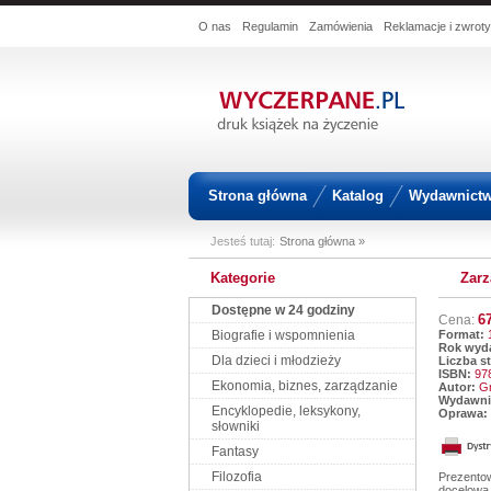
O nas
Regulamin
Zamówienia
Reklamacje i zwroty
Strona główna
Katalog
Wydawnict
Jesteś tutaj:
Strona główna »
Kategorie
Zarz
Dostępne w 24 godziny
6
Cena:
Biografie i wspomnienia
Format:
Rok wyda
Dla dzieci i młodzieży
Liczba s
ISBN:
97
Ekonomia, biznes, zarządzanie
Autor:
Gr
Wydawni
Encyklopedie, leksykony,
Oprawa:
słowniki
Fantasy
Filozofia
Prezento
docelową 