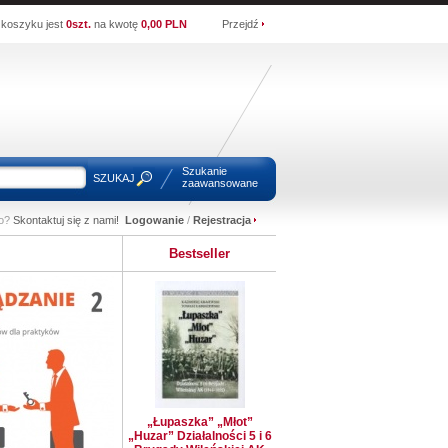
koszyku jest
0szt.
na kwotę
0,00 PLN
Przejdź
Szukanie
SZUKAJ
zaawansowane
wo?
Skontaktuj się z nami!
Logowanie
/
Rejestracja
Bestseller
„Łupaszka” „Młot”
„Huzar” Działalności 5 i 6