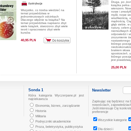
Druga, po „bo
książka pełna 
wierszem. Nowe
Wszystko, co trzeba wiedzieć na
nowe i zmodyf
temat przywództwa w
myśli, nowe w
jednominutowych odcinkach
wrażliwością, u
Dlaczego właśnie ta książka? Na
mądrością. Cią
temat przywództwa napisano zbyt
głąb siebie, w 
wiele książek, stworzono zbyt wiele
natury, celem 
teorii i opracowano zbyt wiele
niemożliwych 
kursów.
odpowiedzi i w
zrozumienie świ
40,95 PLN
nastawionego d
którego poezja
niedoskonałośc
brakiem słowa 
spostrzeżeń, uc
którego poezja
jest prawdziwą
25,00 PLN
Sonda 1
Newsletter
Która kategoria Wyczerpane.pl jest
najciekawsza
Zapisując się będziesz na 
nowościach, zapowiedziach
Ekonomia, biznes, zarządzanie
Jeśli interesuje Cię konkre
Historia
preferencje
Militaria
Wszystkie kategorie
Podręczniki akademickie
Proza, beletrystyka, publicystyka
Dla dzieci i