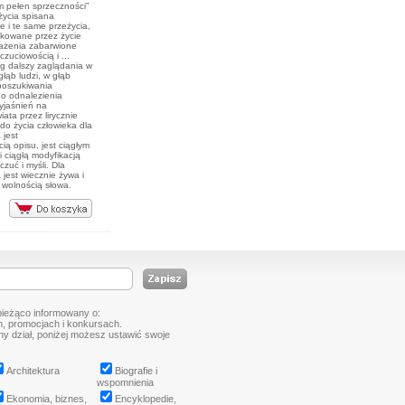
m pełen sprzeczności”
życia spisana
 i te same przeżycia,
ikowane przez życie
rażenia zabarwione
czuciowością i ...
g dalszy zaglądania w
głąb ludzi, w głąb
poszukiwania
do odnalezienia
yjaśnień na
ata przez lirycznie
o życia człowieka dla
 jest
ią opisu, jest ciągłym
i ciągłą modyfikacją
zuć i myśli. Dla
 jest wiecznie żywa i
 wolnością słowa.
bieżąco informowany o:
, promocjach i konkursach.
tny dział, poniżej możesz ustawić swoje
Architektura
Biografie i
wspomnienia
Ekonomia, biznes,
Encyklopedie,