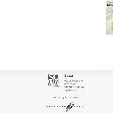
Sowa
Wyczerpane.pl
należą do
SOWA Druk na
życzenie.
Partnerzy biznesowi: