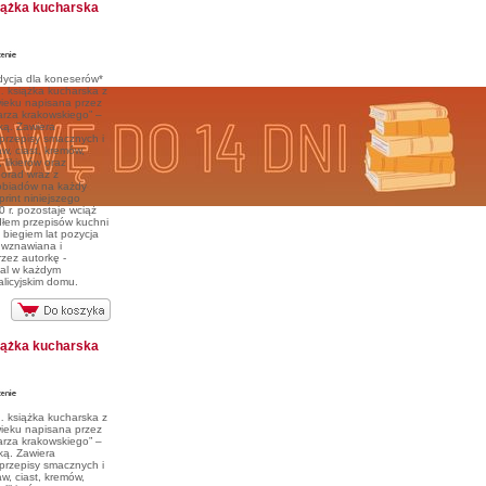
iążka kucharska
dycja dla koneserów*
książka kucharska z
ieku napisana przez
arza krakowskiego” –
ką. Zawiera
rzepisy smacznych i
w, ciast, kremów,
, likierów oraz
porad wraz z
obiadów na każdy
print niniejszego
 r. pozostaje wciąż
dłem przepisów kuchni
z biegiem lat pozycja
e wznawiana i
zez autorkę -
mal w każdym
alicyjskim domu.
iążka kucharska
książka kucharska z
ieku napisana przez
arza krakowskiego” –
ką. Zawiera
rzepisy smacznych i
w, ciast, kremów,