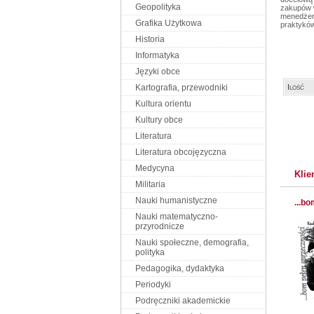
Geopolityka
zakupów w
menedżero
Grafika Użytkowa
praktyków
Historia
Informatyka
Języki obce
Kartografia, przewodniki
Ilość
Kultura orientu
Kultury obce
Literatura
Literatura obcojęzyczna
Medycyna
Klie
Militaria
Nauki humanistyczne
...b
Nauki matematyczno-
przyrodnicze
Nauki społeczne, demografia,
polityka
Pedagogika, dydaktyka
Periodyki
Podręczniki akademickie