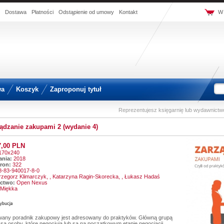
Dostawa
Płatności
Odstąpienie od umowy
Kontakt
W 
wa
Koszyk
Zaproponuj tytuł
Reprezentujesz księgarnię lub wydawnict
ądzanie zakupami 2 (wydanie 4)
7,00 PLN
170x240
nia:
2018
tron:
322
8-83-940017-8-0
zegorz Klimarczyk,
, Katarzyna Ragin-Skorecka,
, Łukasz Hadaś
ctwo:
Open Nexus
Miękka
wany poradnik zakupowy jest adresowany do praktyków. Główną grupą
są osoby, które negocjują lub są na początkowym etapie negocjacji