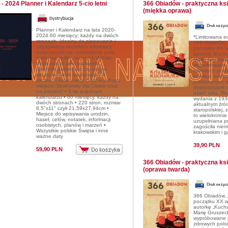
- 2024 Planner i Kalendarz 5-cio letni
366 Obiadów - praktyczna ks
(miękka oprawa)
Planner i Kalendarz na lata 2020-
2024.60 miesięcy; każdy na dwóch
*Limitowana e
stronach. Idealny do planowania i
366 Obiadów… 
zapisywania wszelkich informacji
początku XX w
dotyczących np. odnowienia polis,
autorkę „Kuch
sadzenia roślin, ważnych dat itp;
Marię Gruszec
może służyć jako pamiętnik,
wypróbowane p
dziennik, kalendarz czy też po
zdrowych potra
prostu notatnik zastępujący 5
konfitur, soków
rocznych kalendarzy. 5 lat w jednym
praktycznych 
miejscu! Doskonały dla Ciebie oraz
dyspozycjami 
na prezent! • 5 lat w jednym
dzień roku. Re
kalendarzu • 60 miesięcy, każdy na
wydania z 1930
dwóch stronach • 220 stron, rozmiar
aktualnym źró
8,5"x11" czyli 21,59x27,94cm •
staropolskiej, 
Miejsce do wpisywania urodzin,
to wielokrotni
haseł, celów, notatek, informacji
uzupełniana pr
osobistych, planów i marzeń •
zagościła nie
Wszystkie polskie Święta i inne
krakowskim i g
ważne daty
39,90 PLN
59,90 PLN
366 Obiadów - praktyczna ks
(oprawa twarda)
366 Obiadów… 
początku XX w
autorkę „Kuch
Marię Gruszec
wypróbowane p
zdrowych potra