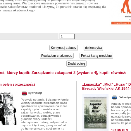
 swojej firmie. Wartościowe materiały powinni w nim znaleźć również
wie zakupów oraz studenci. Liczymy, że poradnik stanie się inspiracją dla
 i świata akademickiego.
Kontynuuj zakupy
do koszyka
Powiadom znajomego
Pokaż kartę produktu
Dodaj opinię
nci, którzy kupili: Zarządzanie zakupami 2 (wydanie 4), kupili również:
om pełen sprzeczności
„Łupaszka” „Młot” „Huzar” Dzi
Brygady Wileńskiej AK 1944
Poetycki notatnik. Spisane w formie
wierszy osobiste prezentacje myśli,
Autorzy w efek
spostrzeżeń i przemyśleń na różne
badań opracow
aspekty życia człowieka – od
tak szczegóło
zajrzenia w głąb siebie, przez
monografię je
poszukiwanie, odnajdywanie i
najważniejszyc
gubienie wiary, radość i
antykomunistyc
intensywność natury, indywidualne
okresu lat po
mądrości życiowe, gamę uczuć aż
po humorystyczne spojrzenie na
145,95 PLN