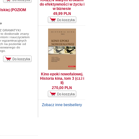
KAIZEN Małymi krokami
do efektywności w życiu i
w biznesie
elskiej (POZIOM
49,99 PLN
Z GRAMATYKI
to doskonale znany
entom i nauczycielom
r egzaminacyjnych
ch na poziomie od
nsowanego do
ego.
Kino epoki nowofalowej.
Historia kina, tom 3 (cz.I i
II)
270,00 PLN
Zobacz inne bestsellery