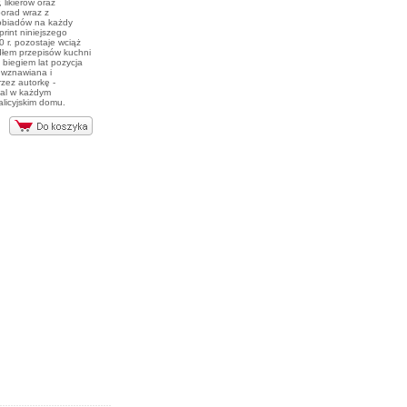
, likierów oraz
porad wraz z
obiadów na każdy
print niniejszego
 r. pozostaje wciąż
dłem przepisów kuchni
z biegiem lat pozycja
e wznawiana i
zez autorkę -
mal w każdym
alicyjskim domu.