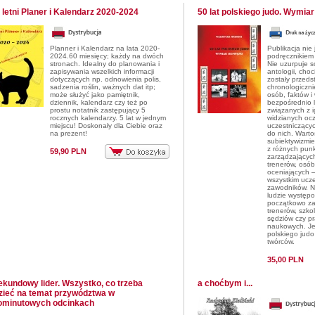
o letni Planer i Kalendarz 2020-2024
50 lat polskiego judo. Wymiar
Planner i Kalendarz na lata 2020-
Publikacja nie
2024.60 miesięcy; każdy na dwóch
podręcznikiem 
stronach. Idealny do planowania i
Nie uzurpuje s
zapisywania wszelkich informacji
antologii, choc
dotyczących np. odnowienia polis,
zostały przeds
sadzenia roślin, ważnych dat itp;
chronologiczni
może służyć jako pamiętnik,
osób, faktów i
dziennik, kalendarz czy też po
bezpośrednio 
prostu notatnik zastępujący 5
związanych z ig
rocznych kalendarzy. 5 lat w jednym
widzianych ocz
miejscu! Doskonały dla Ciebie oraz
uczestniczący
na prezent!
do nich. Wartoś
subiektywizmie
z różnych punk
59,90 PLN
zarządzających
trenerów, osób
oceniających –
wszystkim ucze
zawodników. N
ludzie występo
początkowo za
trenerów, szko
sędziów czy p
naukowych. Jes
polskiego judo
twórców.
35,00 PLN
ekundowy lider. Wszystko, co trzeba
a choćbym i...
zieć na temat przywództwa w
ominutowych odcinkach