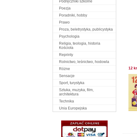
Podręczniki szkolne
Poezja
Poradniki, hobby
Prawo
Proza, beletrystyka, publicystyka
Psychologia
Religia, teologia, historia
Kościoła
Reprinty
Rolnictwo, leśnictwo, hodowla
12 k
Różne
Sensacje
Sport, turystyka
Sztuka, muzyka, film,
architektura
Technika
Unia Europejska