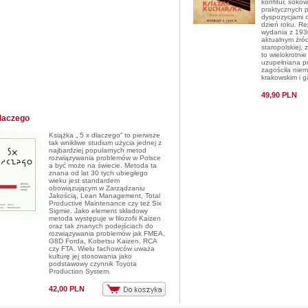
konfitur, soków
praktycznych 
dyspozycjami 
dzień roku. Re
wydania z 1930
aktualnym źró
staropolskiej, 
to wielokrotni
uzupełniana pr
zagościła nie
krakowskim i g
49,90 PLN
dlaczego
Książka „ 5 x dlaczego” to pierwsze
tak wnikliwe studium użycia jednej z
najbardziej popularnych metod
rozwiązywania problemów w Polsce
a być może na świecie. Metoda ta
znana od lat 30 tych ubiegłego
wieku jest standardem
obowiązującym w Zarządzaniu
Jakością, Lean Management, Total
Productive Maintenance czy też Six
Sigmie. Jako element składowy
metoda występuje w filozofii Kaizen
oraz tak znanych podejściach do
rozwiązywania problemów jak FMEA,
G8D Forda, Kobetsu Kaizen, RCA
czy FTA. Wielu fachowców uważa
kulturę jej stosowania jako
podstawowy czynnik Toyota
Production System.
42,00 PLN