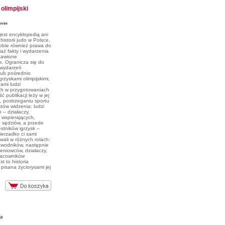
 olimpijski
 jest encyklopedią ani
historii judo w Polsce.
obie również prawa do
iaż fakty i wydarzenia
tawione
e. Ogranicza się do
 wydarzeń
lub pośrednio
rzyskami olimpijskimi,
ami ludzi
ch w przygotowaniach
ć publikacji leży w jej
, postrzeganiu sportu
tów widzenia: ludzi
 – działaczy,
 wspierających,
 sędziów, a przede
stników igrzysk –
ierzadko ci sami
wali w różnych rolach:
wodników, następnie
leniowców, działaczy,
racowników
t to historia
 pisana życiorysami jej