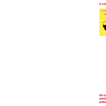
5-ci
60-s
wied
jedn