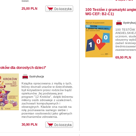
świat.
25,00 PLN
100 Testów z gramatyki angi
WG CEF: B2-C1)
100 TESTÓW 
ANGIELSKIEJ 
uczniom, stud
obszerny wybó
zadań testowy
średniozaawa
zaawansowan
69,00 PLN
roków dla dorosłych dzieci*
Książka opracowana z myślą o tych,
którzy doznali urazów w dzieciństwie,
byli krzywdzeni przez rodziców bądź
opiekunów. Jej podstawą jest
program "12 Kroków", dzięki któremu
miliony osób zdrowieje z uzależnień,
zachowań kompulsywnych i
obsesyjnych. Kładzie ona nacisk na
rolę poznawania samego siebie i
przemian osobowości jako głównych
mechanizmów zdrowienia.
30,90 PLN