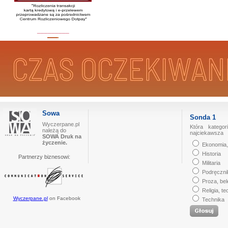
_________
Sowa
Sonda 1
Wyczerpane.pl
Która kategor
należą do
najciekawsza
SOWA Druk na
życzenie.
Ekonomia,
Historia
Partnerzy biznesowi:
Militaria
Podręczni
Proza, bel
Religia, te
Wyczerpane.pl
on Facebook
Technika