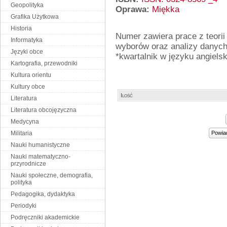
Geopolityka
Oprawa:
Miękka
Grafika Użytkowa
Historia
Numer zawiera prace z teorii r
Informatyka
wyborów oraz analizy danych
Języki obce
*kwartalnik w języku angiels
Kartografia, przewodniki
Kultura orientu
Kultury obce
Ilość
Literatura
Literatura obcojęzyczna
Medycyna
Militaria
Powia
Nauki humanistyczne
Nauki matematyczno-
przyrodnicze
Nauki społeczne, demografia,
polityka
Pedagogika, dydaktyka
Periodyki
Podręczniki akademickie