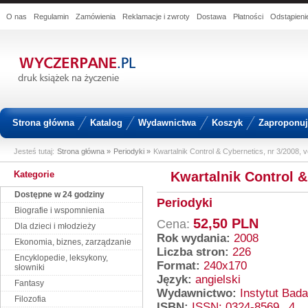
O nas
Regulamin
Zamówienia
Reklamacje i zwroty
Dostawa
Płatności
Odstąpien
Strona główna
Katalog
Wydawnictwa
Koszyk
Zaproponuj 
Jesteś tutaj:
Strona główna »
Periodyki »
Kwartalnik Control & Cybernetics, nr 3/2008, v
Kategorie
Kwartalnik Control & 
Dostępne w 24 godziny
Periodyki
Biografie i wspomnienia
52,50 PLN
Cena:
Dla dzieci i młodzieży
Rok wydania:
2008
Ekonomia, biznes, zarządzanie
Liczba stron:
226
Encyklopedie, leksykony,
Format:
240x170
słowniki
Język:
angielski
Fantasy
Wydawnictwo:
Instytut Ba
Filozofia
ISBN:
ISSN: 0324-8569 _4