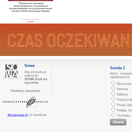
_________
Sowa
Sonda 1
Wyczerpane.pl
Która kategor
należą do
najciekawsza
SOWA Druk na
życzenie.
Ekonomia,
Historia
Partnerzy biznesowi:
Militaria
Podręczni
Proza, bel
Religia, te
Wyczerpane.pl
on Facebook
Technika