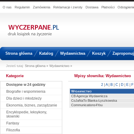
O nas
Regulamin
Zamówienia
Reklamacje i zwroty
Dostawa
Płatności
Odstąpien
Strona główna
Katalog
Wydawnictwa
Koszyk
Zaproponuj 
Jesteś tutaj:
Strona główna »
Wydawnictwo »
Kategorie
Wpisy słownika: Wydawnictwo
Dostępne w 24 godziny
2
|
A
|
B
|
C
|
D
|
E
|
F
Biografie i wspomnienia
Wydawnictwo
CB Agencja Wydawnicza
Dla dzieci i młodzieży
CoJaNaTo Blanka Łyszkowska
Ekonomia, biznes, zarządzanie
Communications4You
Encyklopedie, leksykony,
słowniki
Fantasy
Filozofia