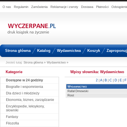
O nas
Regulamin
Zamówienia
Reklamacje i zwroty
Dostawa
Płatności
Odstąpien
Strona główna
Katalog
Wydawnictwa
Koszyk
Zaproponuj 
Jesteś tutaj:
Strona główna »
Wydawnictwo »
Kategorie
Wpisy słownika: Wydawnictwo
Dostępne w 24 godziny
2
|
A
|
B
|
C
|
D
|
E
|
F
Biografie i wspomnienia
Wydawnictwo
Rafał Dmowski
Dla dzieci i młodzieży
Rost
Ekonomia, biznes, zarządzanie
Encyklopedie, leksykony,
słowniki
Fantasy
Filozofia