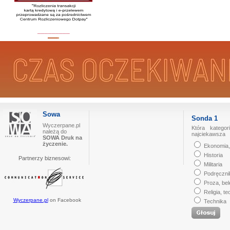
_________
Sowa
Sonda 1
Wyczerpane.pl
Która kategor
należą do
najciekawsza
SOWA Druk na
życzenie.
Ekonomia,
Historia
Partnerzy biznesowi:
Militaria
Podręczni
Proza, bel
Religia, te
Wyczerpane.pl
on Facebook
Technika