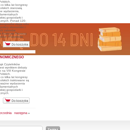
olskich.
o kilka lat kongresy
olskich stanowią
ne wydarzenia,
damentalnych
kiej gospodarki i
cznych. Ponad 120-
a kongresów sięga roku
 polscy ekonomiści i
ech zaborów
w Krakowie Pierwszy
stów i Prawników.
ONOMICZNEGO
ąk Czytelników
 jest wynikiem debaty
e na VIII Kongresie
olskich.
o kilka lat kongresy
olskich traktowane są
e ważne wydarzenia
damentalnych
kiej gospodarki i
cznych.
przednia
następna