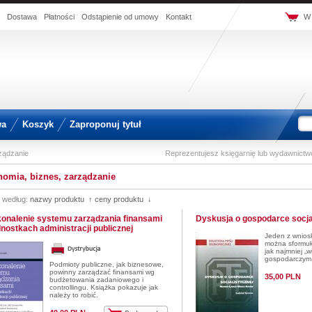
Dostawa
Płatności
Odstąpienie od umowy
Kontakt
W 
wa
Koszyk
Zaproponuj tytuł
ządzanie
Reprezentujesz księgarnię lub wydawnict
omia, biznes, zarządzanie
j według:
nazwy produktu ↑
ceny produktu ↓
onalenie systemu zarządzania finansami
Dyskusja o gospodarce socja
dnostkach administracji publicznej
Jeden z wnios
można sformuł
jak najmniej „w
gospodarczym. 
Podmioty publiczne, jak biznesowe,
powinny zarządzać finansami wg
35,00 PLN
budżetowania zadaniowego i
controllingu. Książka pokazuje jak
należy to robić.