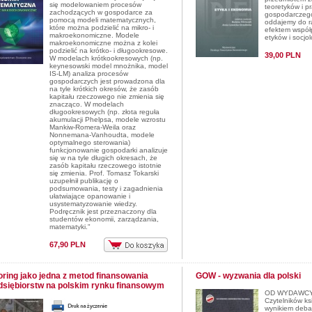
się modelowaniem procesów
teoretyków i p
zachodzących w gospodarce za
gospodarczego
pomocą modeli matematycznych,
oddajemy do rą
które można podzielić na mikro- i
efektem współ
makroekonomiczne. Modele
etyków i socjo
makroekonomiczne można z kolei
podzielić na krótko- i długookresowe.
39,00 PLN
W modelach krótkookresowych (np.
keynesowski model mnożnika, model
IS-LM) analiza procesów
gospodarczych jest prowadzona dla
na tyle krótkich okresów, że zasób
kapitału rzeczowego nie zmienia się
znacząco. W modelach
długookresowych (np. złota reguła
akumulacji Phelpsa, modele wzrostu
Mankiw-Romera-Weila oraz
Nonnemana-Vanhoudta, modele
optymalnego sterowania)
funkcjonowanie gospodarki analizuje
się w na tyle długich okresach, że
zasób kapitału rzeczowego istotnie
się zmienia. Prof. Tomasz Tokarski
uzupełnił publikację o
podsumowania, testy i zagadnienia
ułatwiające opanowanie i
usystematyzowanie wiedzy.
Podręcznik jest przeznaczony dla
studentów ekonomii, zarządzania,
matematyki."
67,90 PLN
oring jako jedna z metod finansowania
GOW - wyzwania dla polski
dsiębiorstw na polskim rynku finansowym
OD WYDAWCY 
Czytelników ksi
wynikiem debat