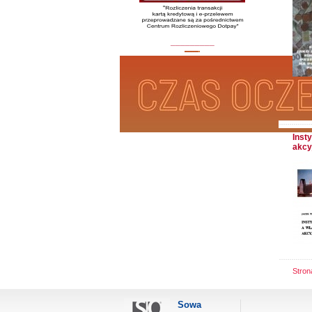
_________
Inst
akcy
Stro
Sowa