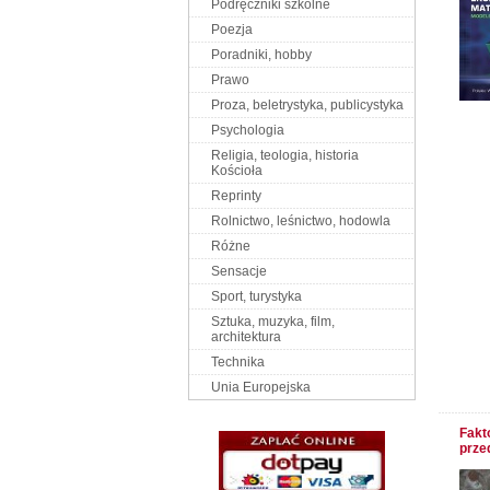
Podręczniki szkolne
Poezja
Poradniki, hobby
Prawo
Proza, beletrystyka, publicystyka
Psychologia
Religia, teologia, historia
Kościoła
Reprinty
Rolnictwo, leśnictwo, hodowla
Różne
Sensacje
Sport, turystyka
Sztuka, muzyka, film,
architektura
Technika
Unia Europejska
Fakt
prze