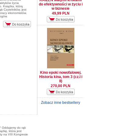
KAIZEN Małymi krokami
raktyków życia
do efektywności w życiu i
. Książka, którą
w biznesie
k Czytelników, jest
pracy ekonomistów,
49,99 PLN
logów.
Kino epoki nowofalowej.
Historia kina, tom 3 (cz.I i
II)
270,00 PLN
Zobacz inne bestsellery
Oddajemy do rąk
ążkę, która jest
y na VIII Kongresie