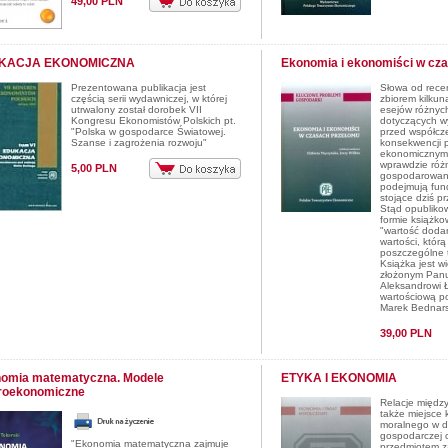
49,00 PLN
KACJA EKONOMICZNA
Ekonomia i ekonomiści w cz
Prezentowana publikacja jest
Słowa od recen
częścią serii wydawniczej, w której
zbiorem kilkun
utrwalony został dorobek VII
esejów różnyc
Kongresu Ekonomistów Polskich pt.
dotyczących w
"Polska w gospodarce Światowej.
przed współcz
Szanse i zagrożenia rozwoju"
konsekwencji 
ekonomicznymi
wprawdzie róż
5,00 PLN
gospodarowani
podejmują fun
stojące dziś p
Stąd opublikow
formie książko
"wartość doda
wartości, któr
poszczególne 
Książka jest w
złożonym Panu
Aleksandrowi Ł
wartościową p
Marek Bednars
39,00 PLN
omia matematyczna. Modele
ETYKA I EKONOMIA
roekonomiczne
Relacje między
także miejsce
moralnego w dz
gospodarczej c
"Ekonomia matematyczna zajmuje
przedmiotem z