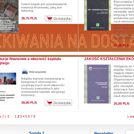
Ekonomistów P
Celem książki jest przedstawienie
Organizowane c
instytucji finansowej, jaką jest
ekonomistów p
faktoring.
niezwykle waż
dotyczące fun
36,75 PLN
problemów pols
nauk ekonomi
letnia tradycj
1887, kiedy to
prawnicy z trz
zorganizowali 
Zjazd Ekonomi
39,00 PLN
ytucje finansowe a własność kapitału
JAKOŚĆ KSZTAŁCENIA EK
jnego
Oddajemy do r
książkę, która
mającej miejsc
Ekonomistów P
Książka stanowi interpretację w
Organizowane c
kategoriach ekonomiczno-
ekonomistów p
socjologicznych teorii własności
jako niezwykl
funduszy emerytalnych jako
dotyczące fun
rezerwuarów kapitału akcyjnego
problemów pols
korporacji.
nauk ekonomi
39,90 PLN
25,00 PLN
na 2 z 8
1
2
3
4
5
6
7
8
po
Sonda 1
Newsletter