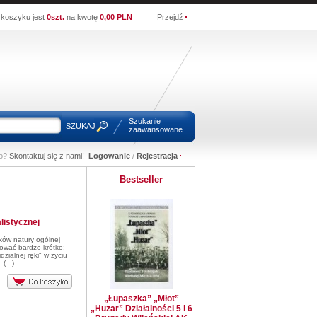
koszyku jest
0szt.
na kwotę
0,00 PLN
Przejdź
Szukanie
SZUKAJ
zaawansowane
wo?
Skontaktuj się z nami!
Logowanie
/
Rejestracja
Bestseller
listycznej
ków natury ogólnej
ować bardzo krótko:
idzialnej ręki" w życiu
(...)
„Łupaszka” „Młot”
„Huzar” Działalności 5 i 6