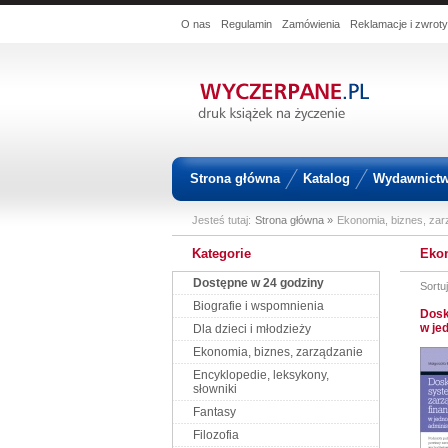
O nas
Regulamin
Zamówienia
Reklamacje i zwroty
Strona główna
Katalog
Wydawnict
Jesteś tutaj:
Strona główna »
Ekonomia, biznes, zar
Kategorie
Ekon
Dostępne w 24 godziny
Sortu
Biografie i wspomnienia
Dosk
w je
Dla dzieci i młodzieży
Ekonomia, biznes, zarządzanie
Encyklopedie, leksykony,
słowniki
Fantasy
Filozofia