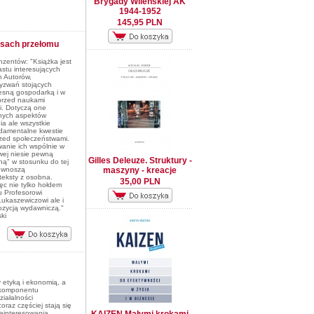
Brygady Wileńskiej AK
1944-1952
145,95 PLN
asach przełomu
zentów: "Książka jest
astu interesujących
h Autorów,
yzwań stojących
esną gospodarką i w
przed naukami
. Dotyczą one
nych aspektów
a ale wszystkie
damentalne kwestie
rzed społeczeństwami.
anie ich wspólnie w
wej niesie pewną
Gilles Deleuze. Struktury -
ną" w stosunku do tej
ą wnoszą
maszyny - kreacje
teksty z osobna.
35,00 PLN
ięc nie tylko hołdem
 Profesorowi
ukaszewiczowi ale i
ozycją wydawniczą."
ki
 etyką i ekonomią, a
 komponentu
iałalności
oraz częściej stają się
ainteresowania